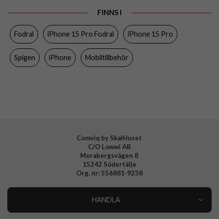
Egenskaper
Axelrem, Handrem, Kortfack, Stativfunktion
FINNS I
Färg
Svart
Fodral
iPhone 15 Pro Fodral
iPhone 15 Pro
Material
Konstläder, Mjukplast (TPU)
Varumärke
Spigen
Spigen
iPhone
Mobiltillbehör
Tillverkarens art nr
ACS06740
EAN
8809896750714
Comviq by SkalHuset
C/O Lowwi AB
Morabergsvägen 8
15242 Södertälje
Org. nr: 556881-9238
HANDLA
Outlet