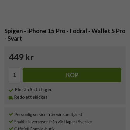
Spigen - iPhone 15 Pro - Fodral - Wallet S Pro
- Svart
449 kr
KÖP
Fler än 5 st. i lager.
Redo att skickas
Personlig service från vår kundtjänst
Snabba leveranser från vårt lager i Sverige
Officiell Comviq-butik