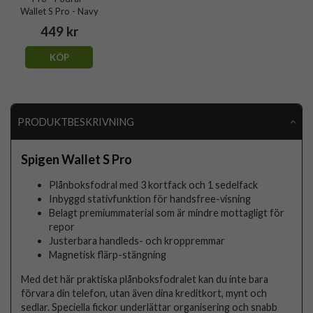
Wallet S Pro - Navy
449 kr
KÖP
PRODUKTBESKRIVNING
Spigen Wallet S Pro
Plånboksfodral med 3 kortfack och 1 sedelfack
Inbyggd stativfunktion för handsfree-visning
Belagt premiummaterial som är mindre mottagligt för
repor
Justerbara handleds- och kroppremmar
Magnetisk flärp-stängning
Med det här praktiska plånboksfodralet kan du inte bara
förvara din telefon, utan även dina kreditkort, mynt och
sedlar. Speciella fickor underlättar organisering och snabb