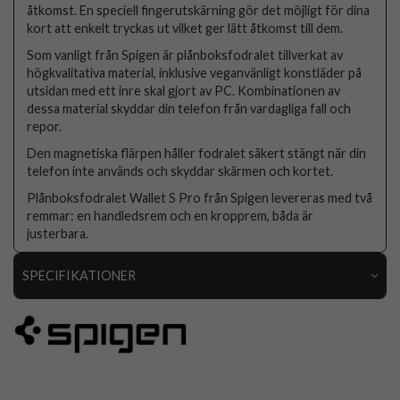
åtkomst. En speciell fingerutskärning gör det möjligt för dina
kort att enkelt tryckas ut vilket ger lätt åtkomst till dem.
Som vanligt från Spigen är plånboksfodralet tillverkat av
högkvalitativa material, inklusive veganvänligt konstläder på
utsidan med ett inre skal gjort av PC. Kombinationen av
dessa material skyddar din telefon från vardagliga fall och
repor.
Den magnetiska flärpen håller fodralet säkert stängt när din
telefon inte används och skyddar skärmen och kortet.
Plånboksfodralet Wallet S Pro från Spigen levereras med två
remmar: en handledsrem och en kropprem, båda är
justerbara.
SPECIFIKATIONER
Artikelnummer
89520
Passar till
iPhone 15 Pro
Produkttyp
Fodral