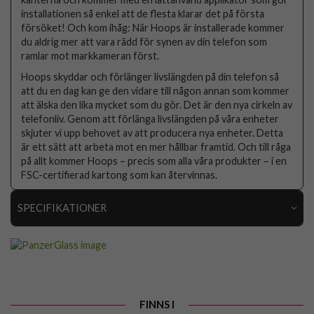
installationen så enkel att de flesta klarar det på första
försöket! Och kom ihåg: När Hoops är installerade kommer
du aldrig mer att vara rädd för synen av din telefon som
ramlar mot markkameran först.
Hoops skyddar och förlänger livslängden på din telefon så
att du en dag kan ge den vidare till någon annan som kommer
att älska den lika mycket som du gör. Det är den nya cirkeln av
telefonliv. Genom att förlänga livslängden på våra enheter
skjuter vi upp behovet av att producera nya enheter. Detta
är ett sätt att arbeta mot en mer hållbar framtid. Och till råga
på allt kommer Hoops – precis som alla våra produkter – i en
FSC-certifierad kartong som kan återvinnas.
SPECIFIKATIONER
Artikelnummer
89155
Passar till
iPhone 15 Pro, iPhone 15 Pro Max
Produkttyp
Kameraskydd
FINNS I
Egenskaper
Case friendly