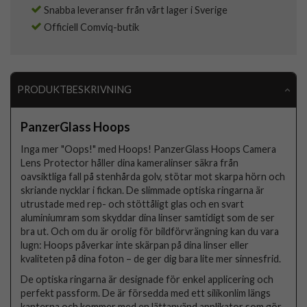
Snabba leveranser från vårt lager i Sverige
Officiell Comviq-butik
PRODUKTBESKRIVNING
PanzerGlass Hoops
Inga mer "Oops!" med Hoops! PanzerGlass Hoops Camera
Lens Protector håller dina kameralinser säkra från
oavsiktliga fall på stenhårda golv, stötar mot skarpa hörn och
skriande nycklar i fickan. De slimmade optiska ringarna är
utrustade med rep- och stöttåligt glas och en svart
aluminiumram som skyddar dina linser samtidigt som de ser
bra ut. Och om du är orolig för bildförvrängning kan du vara
lugn: Hoops påverkar inte skärpan på dina linser eller
kvaliteten på dina foton – de ger dig bara lite mer sinnesfrid.
De optiska ringarna är designade för enkel applicering och
perfekt passform. De är försedda med ett silikonlim längs
kanterna och kommer med en lättanvänd applikator som gör