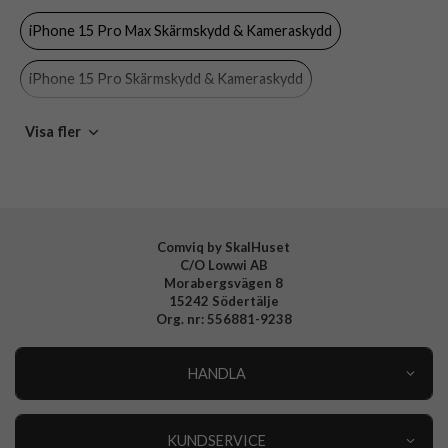
iPhone 15 Pro Max Skärmskydd & Kameraskydd
Färg
Genomskinlig
Material
Härdat glas
iPhone 15 Pro Skärmskydd & Kameraskydd
Varumärke
PanzerGlass
iPhone 15 Pro Max
iPhone 15 Pro
PanzerGlass
Visa fler
Tillverkarens art nr
1139
EAN
5711724011399
iPhone
Mobiltillbehör
Comviq by SkalHuset
C/O Lowwi AB
Morabergsvägen 8
15242 Södertälje
Org. nr: 556881-9238
HANDLA
Outlet
Nyheter
KUNDSERVICE