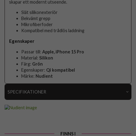
skapar ett modernt utseende.
Slät silikonexteriör
Bekvämt grepp
Mikrofiberfoder
Kompatibel med trådlös laddning
Egenskaper
Passar till:
Apple, iPhone 15 Pro
Material:
Silikon
Färg:
Grön
Egenskaper:
Qi kompatibel
Märke:
Nudient
SPECIFIKATIONER
Artikelnummer
93776
Passar till
iPhone 15 Pro
Produkttyp
Skal
FINNS I