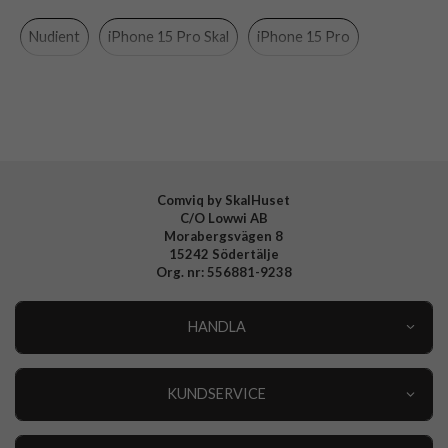
Egenskaper
Slimmad
Nudient
iPhone 15 Pro Skal
iPhone 15 Pro
Färg
Grön
Material
Silikon
Varumärke
Nudient
Tillverkarens art nr
00-020-0085-0108
EAN
7340212987014
Comviq by SkalHuset
C/O Lowwi AB
Morabergsvägen 8
15242 Södertälje
Org. nr: 556881-9238
HANDLA
Outlet
Nyheter
KUNDSERVICE
Varumärken
Kundservice
Specialkategorier