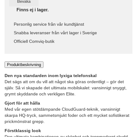
Bevaka
Finns ej i lager.
Personlig service från vår kundtjänst
Snabba leveranser från vårt lager i Sverige
Officiell Comviq-butik
Produktbeskrivning
Den nya standarden inom lyxiga telefonskal
Det sägs att om du vill att något ska göras ordentligt – gör det
själv. Så vi skapade det ultimata mobilskalet: vansinnigt snyggt,
grymt skyddande och verkligen Elite.
Gjort för att hålla
Med vår egen stötdämpande CloudGuard-teknik, vansinnigt
skarpa HQ-tryck, sammetsmjukt foder och ett mycket sofistikerat
prickmönstrat grepp.
Förstklassig look
Den ultimata kombinationen av skönhet och toppmodernt skydd.