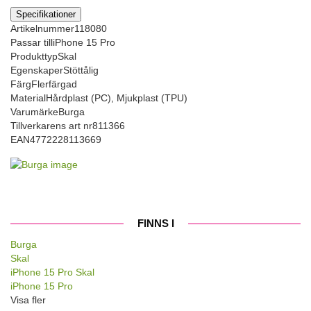
Specifikationer
Artikelnummer
118080
Passar till
iPhone 15 Pro
Produkttyp
Skal
Egenskaper
Stöttålig
Färg
Flerfärgad
Material
Hårdplast (PC), Mjukplast (TPU)
Varumärke
Burga
Tillverkarens art nr
811366
EAN
4772228113669
FINNS I
Burga
Skal
iPhone 15 Pro Skal
iPhone 15 Pro
Visa fler