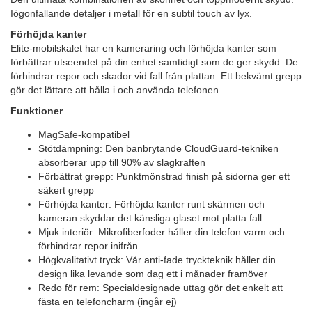
Iögonfallande detaljer i metall för en subtil touch av lyx.
Förhöjda kanter
Elite-mobilskalet har en kameraring och förhöjda kanter som
förbättrar utseendet på din enhet samtidigt som de ger skydd. De
förhindrar repor och skador vid fall från plattan. Ett bekvämt grepp
gör det lättare att hålla i och använda telefonen.
Funktioner
MagSafe-kompatibel
Stötdämpning: Den banbrytande CloudGuard-tekniken
absorberar upp till 90% av slagkraften
Förbättrat grepp: Punktmönstrad finish på sidorna ger ett
säkert grepp
Förhöjda kanter: Förhöjda kanter runt skärmen och
kameran skyddar det känsliga glaset mot platta fall
Mjuk interiör: Mikrofiberfoder håller din telefon varm och
förhindrar repor inifrån
Högkvalitativt tryck: Vår anti-fade tryckteknik håller din
design lika levande som dag ett i månader framöver
Redo för rem: Specialdesignade uttag gör det enkelt att
fästa en telefoncharm (ingår ej)