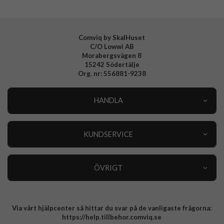
Comviq by SkalHuset
C/O Lowwi AB
Morabergsvägen 8
15242 Södertälje
Org. nr: 556881-9238
HANDLA
Outlet
Nyheter
KUNDSERVICE
Varumärken
Kundservice
Specialkategorier
90 dagars öppet köp
ÖVRIGT
Köpevillkor
Om oss
Retur
Om cookies
Via vårt hjälpcenter så hittar du svar på de vanligaste frågorna:
Integritetspolicy
https://help.tillbehor.comviq.se