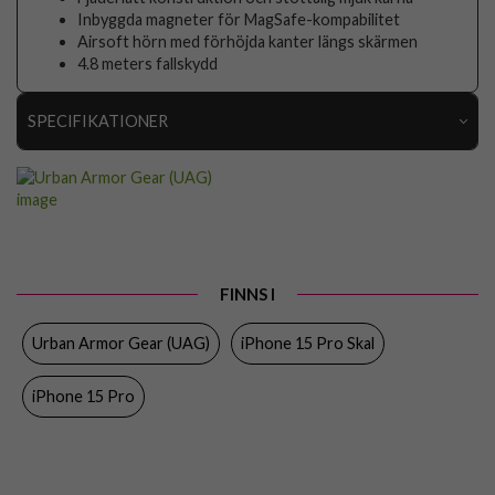
Inbyggda magneter för MagSafe-kompabilitet
Airsoft hörn med förhöjda kanter längs skärmen
4.8 meters fallskydd
SPECIFIKATIONER
Artikelnummer
88961
Passar till
iPhone 15 Pro
Produkttyp
Skal
Egenskaper
MagSafe-kompatibel, Stöttålig
FINNS I
Färg
Genomskinlig, Guld
Urban Armor Gear (UAG)
iPhone 15 Pro Skal
Material
Hårdplast (PC), Mjukplast (TPU)
iPhone 15 Pro
Varumärke
Urban Armor Gear (UAG)
Tillverkarens art nr
114286114381
EAN
840283909603