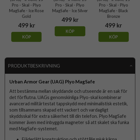
Pro - Skal - Plyo
Pro - Skal - Plyo
Pro - Skal - Plyo
MagSafe - Ice Rose
MagSafe - Ice Silver
MagSafe - Black
Gold
Bronze
499 kr
499 kr
499 kr
KÖP
KÖP
KÖP
PRODUKTBESKRIVNING
Urban Armor Gear (UAG) Plyo MagSafe
Att bestämma mellan skyddande och utseende är en sak för
det förflutna. UAGs genomskinliga Plyo-skal kombinerar
avancerad militärtestat tappskydd med minimalistisk estetik,
som tillsammans skapad ett vackert och vardagligt
skyddsskal för extra säkerhet till din telefon. Plyo MagSafe
kommer även med inbyggda magneter så att skalet ska funka
med MagSafe-systemet.
Fjäderlätt konstruktion och stöttålig mjuk kärna