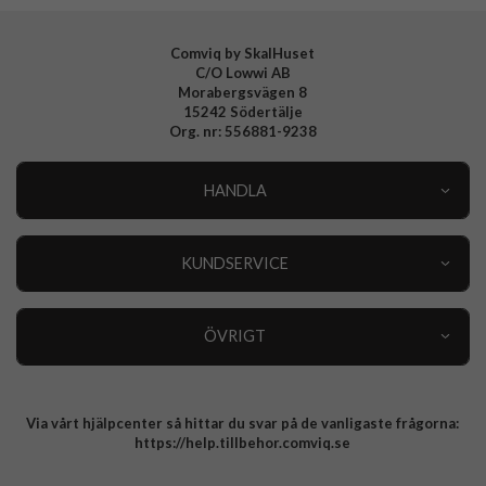
EAN
7319925901174
Comviq by SkalHuset
C/O Lowwi AB
Morabergsvägen 8
15242 Södertälje
Org. nr: 556881-9238
HANDLA
Outlet
Nyheter
KUNDSERVICE
Varumärken
Kundservice
Specialkategorier
90 dagars öppet köp
ÖVRIGT
Köpevillkor
Om oss
Retur
Om cookies
Via vårt hjälpcenter så hittar du svar på de vanligaste frågorna:
Integritetspolicy
https://help.tillbehor.comviq.se