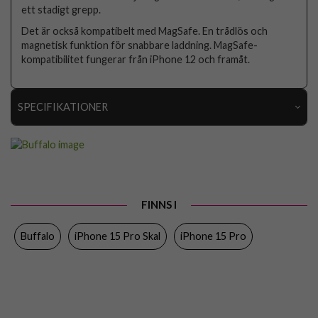
ett stadigt grepp.
Det är också kompatibelt med MagSafe. En trådlös och
magnetisk funktion för snabbare laddning. MagSafe-
kompatibilitet fungerar från iPhone 12 och framåt.
SPECIFIKATIONER
Artikelnummer
91749
Passar till
iPhone 15 Pro
Produkttyp
Skal
FINNS I
Egenskaper
MagSafe-kompatibel
Buffalo
iPhone 15 Pro Skal
iPhone 15 Pro
Färg
Brun
Material
Konstläder, Mjukplast (TPU)
Varumärke
Buffalo
Tillverkarens art nr
590117