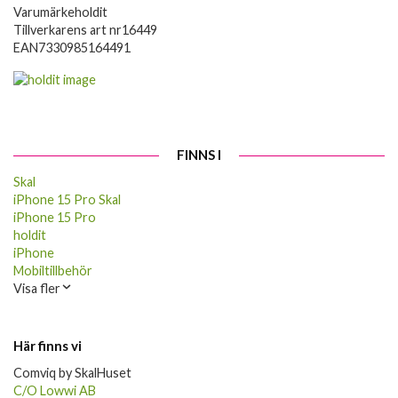
Varumärke
holdit
Tillverkarens art nr
16449
EAN
7330985164491
FINNS I
Skal
iPhone 15 Pro Skal
iPhone 15 Pro
holdit
iPhone
Mobiltillbehör
Visa fler
Här finns vi
Comviq by SkalHuset
C/O Lowwi AB