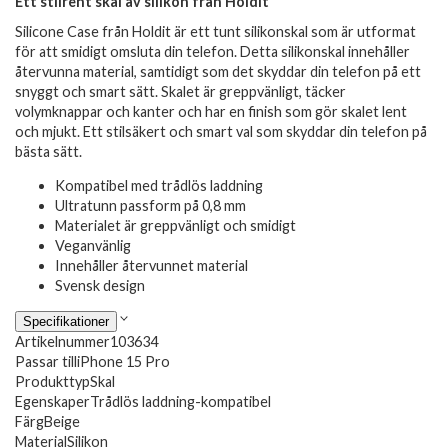
Ett stilrent skal av silikon från Holdit
Silicone Case från Holdit är ett tunt silikonskal som är utformat
för att smidigt omsluta din telefon. Detta silikonskal innehåller
återvunna material, samtidigt som det skyddar din telefon på ett
snyggt och smart sätt. Skalet är greppvänligt, täcker
volymknappar och kanter och har en finish som gör skalet lent
och mjukt. Ett stilsäkert och smart val som skyddar din telefon på
bästa sätt.
Kompatibel med trådlös laddning
Ultratunn passform på 0,8 mm
Materialet är greppvänligt och smidigt
Veganvänlig
Innehåller återvunnet material
Svensk design
Specifikationer
Artikelnummer
103634
Passar till
iPhone 15 Pro
Produkttyp
Skal
Egenskaper
Trådlös laddning-kompatibel
Färg
Beige
Material
Silikon