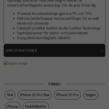
samtidigt som du är i nuet med MagFit-teknik för
oöverträffad MagSafe-anslutning. Gör din grej. Vi har dig.
Premium throwbackdesign gjord av PC och TPU
Helt nya taktila knappar med accentfärger för en unik
känsla och utseende
Fallskydd av militär kvalitet via Air Cushion Technology
Upphöjda kanter för skärm- och kameraskydd
Kompatibel med MagSafe-tillbehör
SPECIFIKATIONER
Artikelnummer
89524
Passar till
iPhone 15 Pro
Produkttyp
Skal
FINNS I
Egenskaper
MagSafe-kompatibel
Skal
iPhone 15 Pro Skal
iPhone 15 Pro
Spigen
Färg
Blå
Material
Hårdplast (PC), Mjukplast (TPU)
iPhone
Mobiltillbehör