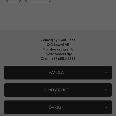
Varumärke
Spigen
Tillverkarens art nr
ACS06747
EAN
8809896750783
Comviq by SkalHuset
C/O Lowwi AB
Morabergsvägen 8
15242 Södertälje
Org. nr: 556881-9238
HANDLA
Outlet
Nyheter
KUNDSERVICE
Varumärken
Kundservice
Specialkategorier
90 dagars öppet köp
ÖVRIGT
Köpevillkor