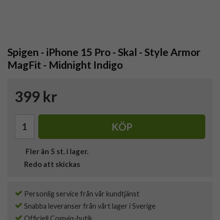
Spigen - iPhone 15 Pro - Skal - Style Armor
MagFit - Midnight Indigo
399 kr
KÖP
Fler än 5 st. i lager.
Redo att skickas
Personlig service från vår kundtjänst
Snabba leveranser från vårt lager i Sverige
Officiell Comviq-butik