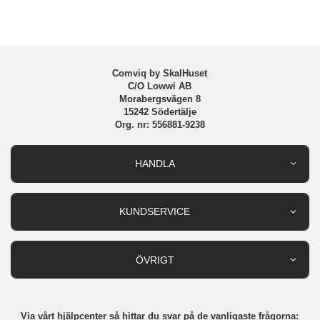
Varumärke
Nillkin
Comviq by SkalHuset
C/O Lowwi AB
Morabergsvägen 8
15242 Södertälje
Org. nr: 556881-9238
HANDLA
Outlet
Nyheter
KUNDSERVICE
Varumärken
Kundservice
Specialkategorier
90 dagars öppet köp
ÖVRIGT
Köpevillkor
Om oss
Retur
Om cookies
Via vårt hjälpcenter så hittar du svar på de vanligaste frågorna:
Integritetspolicy