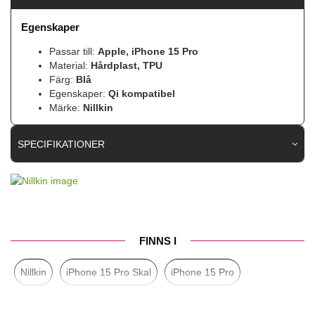
Egenskaper
Passar till:
Apple, iPhone 15 Pro
Material:
Hårdplast, TPU
Färg:
Blå
Egenskaper:
Qi kompatibel
Märke:
Nillkin
SPECIFIKATIONER
Artikelnummer
93202
Passar till
iPhone 15 Pro
Produkttyp
Skal
FINNS I
Egenskaper
Trådlös laddning-kompatibel
Nillkin
iPhone 15 Pro Skal
iPhone 15 Pro
Färg
Blå
Material
Hårdplast (PC), Mjukplast (TPU)