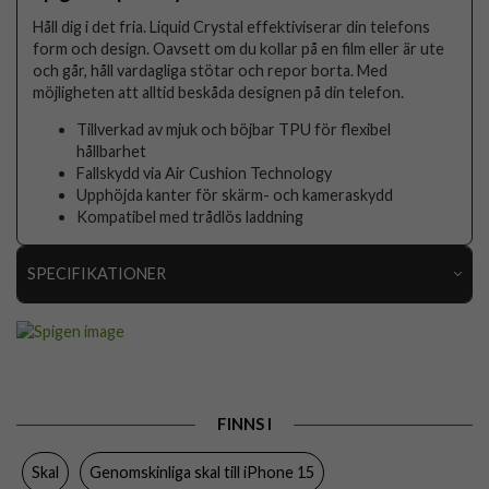
Håll dig i det fria. Liquid Crystal effektiviserar din telefons
form och design. Oavsett om du kollar på en film eller är ute
och går, håll vardagliga stötar och repor borta. Med
möjligheten att alltid beskåda designen på din telefon.
Tillverkad av mjuk och böjbar TPU för flexibel
hållbarhet
Fallskydd via Air Cushion Technology
Upphöjda kanter för skärm- och kameraskydd
Kompatibel med trådlös laddning
SPECIFIKATIONER
Artikelnummer
89533
Passar till
iPhone 15
Produkttyp
Skal
FINNS I
Egenskaper
Trådlös laddning-kompatibel
Skal
Genomskinliga skal till iPhone 15
Färg
Genomskinlig