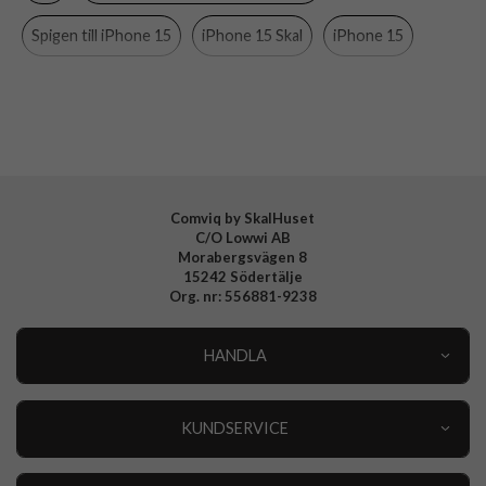
Material
Mjukplast (TPU)
Spigen till iPhone 15
iPhone 15 Skal
iPhone 15
Varumärke
Spigen
Spigen Liquid Crystal
Transparenta skal
Spigen
Tillverkarens art nr
ACS06786
EAN
8809896751070
Comviq by SkalHuset
C/O Lowwi AB
Morabergsvägen 8
15242 Södertälje
Org. nr: 556881-9238
HANDLA
Outlet
Nyheter
KUNDSERVICE
Varumärken
Kundservice
Specialkategorier