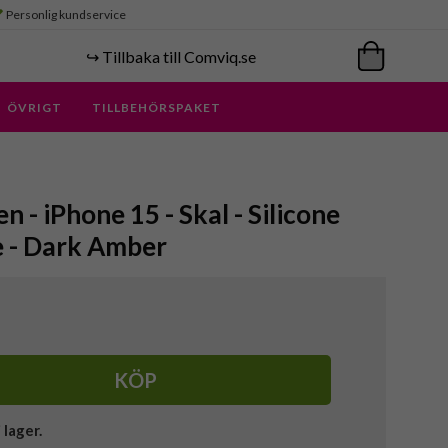
Personlig kundservice
↪️ Tillbaka till Comviq.se
ÖVRIGT
TILLBEHÖRSPAKET
n - iPhone 15 - Skal - Silicone
 - Dark Amber
KÖP
i lager.