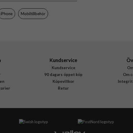
iPhone
Mobiltillbehör
a
Kundservice
Öv
Kundservice
Om
r
90 dagars öppet köp
Om c
en
Köpevillkor
Integri
gorier
Retur