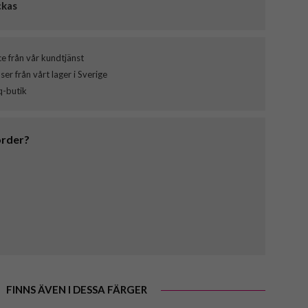
ckas
ce från vår kundtjänst
er från vårt lager i Sverige
q-butik
order?
FINNS ÄVEN I DESSA FÄRGER