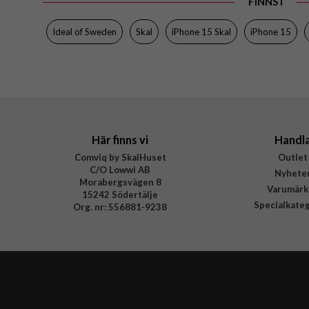
FINNS I
Ideal of Sweden
Skal
iPhone 15 Skal
iPhone 15
Här finns vi
Handl
Comviq by SkalHuset
Outlet
C/O Lowwi AB
Nyhete
Morabergsvägen 8
Varumärk
15242 Södertälje
Specialkate
Org. nr: 556881-9238