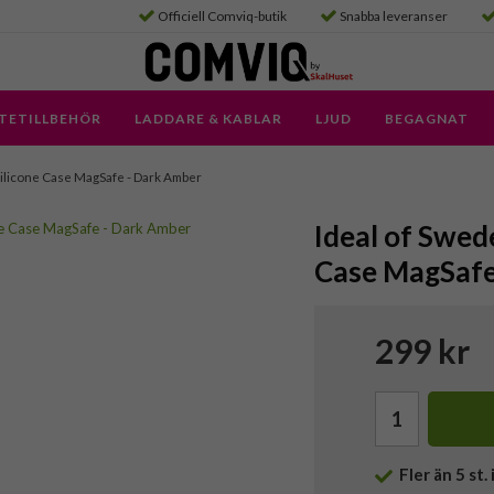
Officiell Comviq-butik
Snabba leveranser
TETILLBEHÖR
LADDARE & KABLAR
LJUD
BEGAGNAT
- Silicone Case MagSafe - Dark Amber
Ideal of Swede
Case MagSafe
299 kr
Fler än 5 st. 