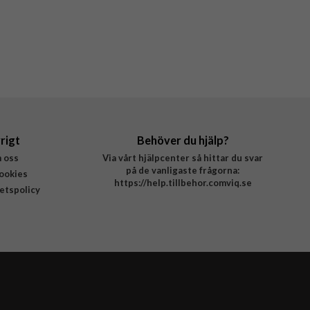
rigt
Behöver du hjälp?
 oss
Via vårt hjälpcenter så hittar du svar
på de vanligaste frågorna:
ookies
https://help.tillbehor.comviq.se
tetspolicy