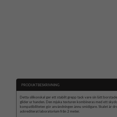
PRODUKTBESKRIVNING
Detta silikonskal ger ett stabilt grepp tack vare sin lätt borstad
glider ur handen. Den mjuka texturen kombineras med ett skyd
kompatibiliteten gör användningen ännu smidigare. Skalet är dro
ackrediterat laboratorium från 2 meter.