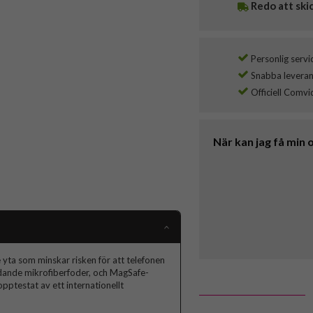
Redo att ski
Personlig servi
Snabba leverans
Officiell Comvi
När kan jag få min 
e yta som minskar risken för att telefonen
dande mikrofiberfoder, och MagSafe-
pptestat av ett internationellt