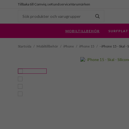
Tillbaka till Comviq.se
Kundservice
Varumärken
MOBILTILLBEHÖR
SURFPLAT
Startsida
/
Mobiltillbehör
/
iPhone
/
iPhone 15
/
- iPhone 15 - Skal 