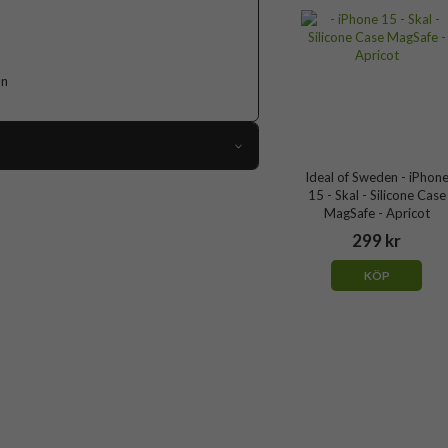
on
Ideal of Sweden - iPhon
107414
15 - Skal - Silicone Case
MagSafe - Apricot
iPhone 15
299 kr
Skal
KÖP
MagSafe-kompatibel
Brun
Silikon
Ideal of Sweden
IDSICMS-I2361-489
7340205191961