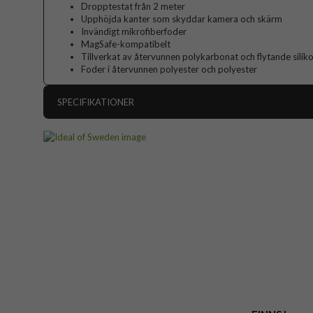
Dropptestat från 2 meter
Upphöjda kanter som skyddar kamera och skärm
Invändigt mikrofiberfoder
MagSafe-kompatibelt
Tillverkat av återvunnen polykarbonat och flytande silik
Foder i återvunnen polyester och polyester
SPECIFIKATIONER
Artikelnummer
Passar till
Produkttyp
Egenskaper
Färg
Material
Varumärke
Tillverkarens art nr
EAN