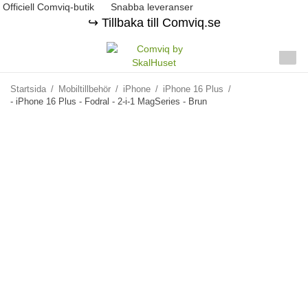
Officiell Comviq-butik
Snabba leveranser
↪️ Tillbaka till Comviq.se
Startsida
/
Mobiltillbehör
/
iPhone
/
iPhone 16 Plus
/
- iPhone 16 Plus - Fodral - 2-i-1 MagSeries - Brun