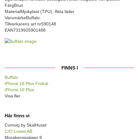
Färg
Brun
Material
Mjukplast (TPU), Äkta läder
Varumärke
Buffalo
Tillverkarens art nr
590148
EAN
7319925901488
FINNS I
Buffalo
iPhone 16 Plus Fodral
iPhone 16 Plus
Visa fler
Här finns vi
Comviq by SkalHuset
C/O Lowwi AB
Morabergsvägen 8