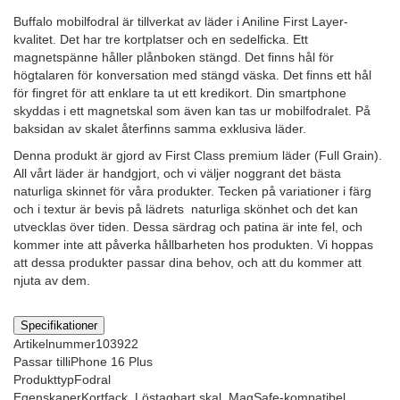
Buffalo mobilfodral är tillverkat av läder i Aniline First Layer-
kvalitet. Det har tre kortplatser och en sedelficka. Ett
magnetspänne håller plånboken stängd. Det finns hål för
högtalaren för konversation med stängd väska. Det finns ett hål
för fingret för att enklare ta ut ett kredikort. Din smartphone
skyddas i ett magnetskal som även kan tas ur mobilfodralet. På
baksidan av skalet återfinns samma exklusiva läder.
Denna produkt är gjord av First Class premium läder (Full Grain).
All vårt läder är handgjort, och vi väljer noggrant det bästa
naturliga skinnet för våra produkter. Tecken på variationer i färg
och i textur är bevis på lädrets naturliga skönhet och det kan
utvecklas över tiden. Dessa särdrag och patina är inte fel, och
kommer inte att påverka hållbarheten hos produkten. Vi hoppas
att dessa produkter passar dina behov, och att du kommer att
njuta av dem.
Specifikationer
Artikelnummer
103922
Passar till
iPhone 16 Plus
Produkttyp
Fodral
Egenskaper
Kortfack, Löstagbart skal, MagSafe-kompatibel