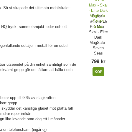
lv. Så vi skapade det ultimata mobilskalet:
Burga -
iPhone 16
Pro Max -
 HQ-tryck, sammetsmjukt foder och ett
Skal - Elite
Dark
MagSafe -
fallande detaljer i metall för en subtil
Seven
Seas
799 kr
ttrar utseendet på din enhet samtidigt som de
bekvämt grepp gör det lättare att hålla i och
KÖP
rar upp till 90% av slagkraften
äkert grepp
skyddar det känsliga glaset mot platta fall
indrar repor inifrån
sign lika levande som dag ett i månader
a en telefoncharm (ingår ej)