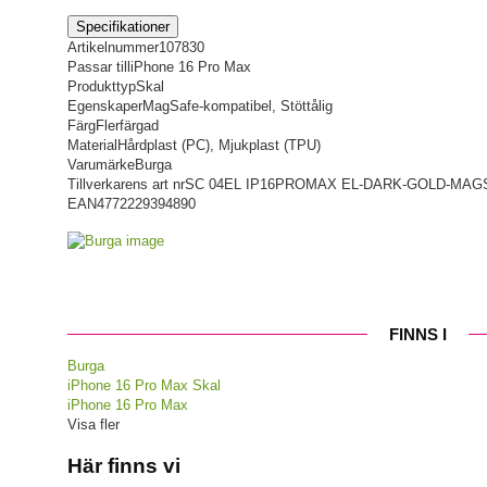
Specifikationer
Artikelnummer
107830
Passar till
iPhone 16 Pro Max
Produkttyp
Skal
Egenskaper
MagSafe-kompatibel, Stöttålig
Färg
Flerfärgad
Material
Hårdplast (PC), Mjukplast (TPU)
Varumärke
Burga
Tillverkarens art nr
SC 04EL IP16PROMAX EL-DARK-GOLD-MAG
EAN
4772229394890
FINNS I
Burga
iPhone 16 Pro Max Skal
iPhone 16 Pro Max
Visa fler
Här finns vi