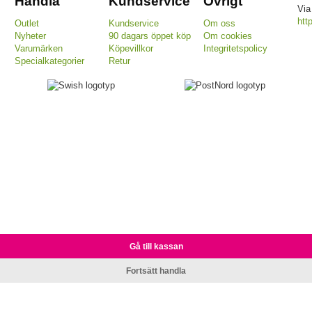
Handla
Kundservice
Övrigt
Via
htt
Outlet
Kundservice
Om oss
Nyheter
90 dagars öppet köp
Om cookies
Varumärken
Köpevillkor
Integritetspolicy
Specialkategorier
Retur
Gå till kassan
Fortsätt handla