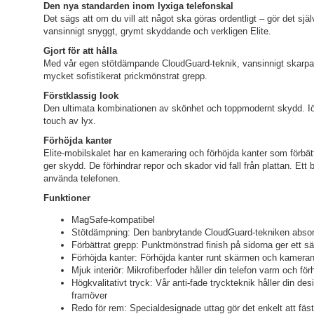
Den nya standarden inom lyxiga telefonskal
Det sägs att om du vill att något ska göras ordentligt – gör det sjä
vansinnigt snyggt, grymt skyddande och verkligen Elite.
Gjort för att hålla
Med vår egen stötdämpande CloudGuard-teknik, vansinnigt skarpa
mycket sofistikerat prickmönstrat grepp.
Förstklassig look
Den ultimata kombinationen av skönhet och toppmodernt skydd. Iögon
touch av lyx.
Förhöjda kanter
Elite-mobilskalet har en kameraring och förhöjda kanter som förbä
ger skydd. De förhindrar repor och skador vid fall från plattan. Ett 
använda telefonen.
Funktioner
MagSafe-kompatibel
Stötdämpning: Den banbrytande CloudGuard-tekniken absorbe
Förbättrat grepp: Punktmönstrad finish på sidorna ger ett s
Förhöjda kanter: Förhöjda kanter runt skärmen och kameran 
Mjuk interiör: Mikrofiberfoder håller din telefon varm och förh
Högkvalitativt tryck: Vår anti-fade tryckteknik håller din de
framöver
Redo för rem: Specialdesignade uttag gör det enkelt att fäst