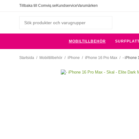
Tillbaka till Comviq.se
Kundservice
Varumärken
MOBILTILLBEHÖR
SURFPLAT
Startsida
/
Mobiltillbehör
/
iPhone
/
iPhone 16 Pro Max
/
- iPhone 