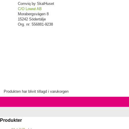
Comviq by SkalHuset
C/O Lowwi AB
Morabergsvägen 8
15242 Södertälje
Org. nr: 556881-9238
Produkten har blivit tillagd i varukorgen
Produkter