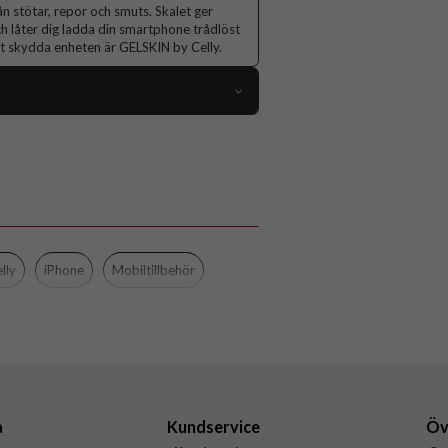
n stötar, repor och smuts. Skalet ger
ch låter dig ladda din smartphone trådlöst
att skydda enheten är GELSKIN by Celly.
103810
iPhone 16 Pro Max
Skal
Trådlös laddning-kompatibel
Genomskinlig
lly
iPhone
Mobiltillbehör
Mjukplast (TPU)
Celly
GELSKIN1081
8021735210771
a
Kundservice
Öv