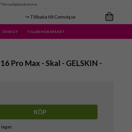
Personlig kundservice
↪️ Tillbaka till Comviq.se
ÖVRIGT
TILLBEHÖRSPAKET
 16 Pro Max - Skal - GELSKIN -
KÖP
i lager.