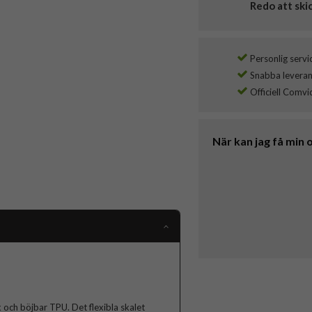
Redo att ski
Personlig servi
Snabba leverans
Officiell Comvi
När kan jag få min 
k och böjbar TPU. Det flexibla skalet