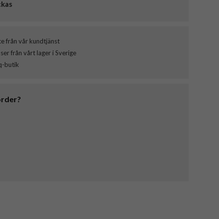
ckas
ce från vår kundtjänst
er från vårt lager i Sverige
q-butik
order?