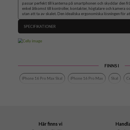
passar perfekt till kanterna på smartphonen och skyddar den frå
enkel åtkomst till kontroller, kontakter, högtalare och kamera o
utan att ta av skalet. Den idealiska ergonomiska lösningen för 
SPECIFIKATIONER
Artikelnummer
Passar till
Produkttyp
FINNS I
Egenskaper
Färg
iPhone 16 Pro Max Skal
iPhone 16 Pro Max
Skal
Ce
Material
Varumärke
Tillverkarens art nr
EAN
Här finns vi
Handl