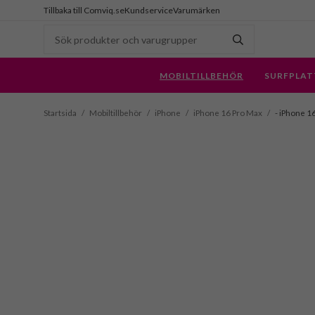
Tillbaka till Comviq.se
Kundservice
Varumärken
MOBILTILLBEHÖR
SURFPLAT
Startsida
/
Mobiltillbehör
/
iPhone
/
iPhone 16 Pro Max
/
- iPhone 1