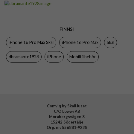
Artikelnummer
103432
Passar till
iPhone 16 Pro Max
Produkttyp
Skal
FINNS I
Egenskaper
MagSafe-kompatibel, Miljövänlig
iPhone 16 Pro Max Skal
iPhone 16 Pro Max
Skal
Färg
Blå
Material
D3O, Återvunnen plast
dbramante1928
iPhone
Mobiltillbehör
Varumärke
dbramante1928
Tillverkarens art nr
IU67DABL6285
EAN
5711428062857
Comviq by SkalHuset
C/O Lowwi AB
Morabergsvägen 8
15242 Södertälje
Org. nr: 556881-9238