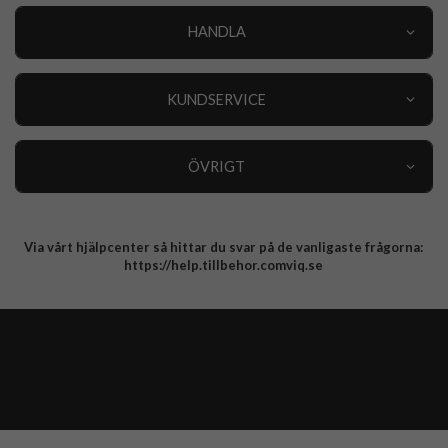
HANDLA
Outlet
Nyheter
KUNDSERVICE
Varumärken
Kundservice
Specialkategorier
90 dagars öppet köp
ÖVRIGT
Köpevillkor
Om oss
Retur
Om cookies
Via vårt hjälpcenter så hittar du svar på de vanligaste frågorna:
Integritetspolicy
https://help.tillbehor.comviq.se