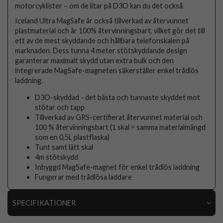
motorcyklister – om de litar på D3O kan du det också.
Iceland Ultra MagSafe är också tillverkad av återvunnet
plastmaterial och är 100% återvinningsbart, vilket gör det till
ett av de mest skyddande och hållbara telefonskalen på
marknaden. Dess tunna 4 meter stötskyddande design
garanterar maximalt skydd utan extra bulk och den
integrerade MagSafe-magneten säkerställer enkel trådlös
laddning.
D3O-skyddad - det bästa och tunnaste skyddet mot
stötar och tapp
Tillverkad av GRS-certifierat återvunnet material och
100 % återvinningsbart (1 skal = samma materialmängd
som en 0,5L plastflaska)
Tunt samt lätt skal
4m stötskydd
Inbyggd MagSafe-magnet för enkel trådlös laddning
Fungerar med trådlösa laddare
SPECIFIKATIONER