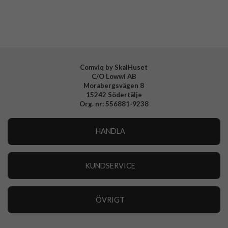
Material
Mjukplast (TPU)
Varumärke
Spigen
Tillverkarens art nr
ACS08387
EAN
8809971232685
Comviq by SkalHuset
C/O Lowwi AB
Morabergsvägen 8
15242 Södertälje
Org. nr: 556881-9238
HANDLA
Outlet
Nyheter
KUNDSERVICE
Varumärken
Kundservice
Specialkategorier
90 dagars öppet köp
ÖVRIGT
Köpevillkor
Om oss
Retur