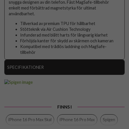
snygga designen av din telefon. Fäst MagSafe-tillbehör
enkelt med förbättrad magnetstyrka för ultimat
användbarhet.
Tillverkad av premium TPU för hållbarhet
Stötteknik via Air Cushion Technology
Infunderad med blått harts för långvarig klarhet
Förhöjda kanter för skydd av skärmen och kameran
Kompatibel med trådlös laddning och MagSafe-
tillbehör
SPECIFIKATIONER
Artikelnummer
103324
Passar till
iPhone 16 Pro Max
Produkttyp
Skal
FINNS I
Egenskaper
MagSafe-kompatibel
iPhone 16 Pro Max Skal
iPhone 16 Pro Max
Spigen
Färg
Genomskinlig