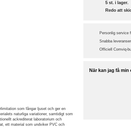
5
st. i lager.
Redo att ski
Personlig service 
Snabba leveranser 
Officiell Comviq-bu
När kan jag få min
limitation som fångar ljuset och ger en
erialets naturliga variationer, samtidigt som
ationellt ackrediterat laboratorium och
etat, ett material som undviker PVC och