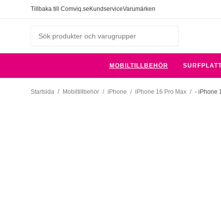
Tillbaka till Comviq.se
Kundservice
Varumärken
MOBILTILLBEHÖR
SURFPLAT
Startsida
/
Mobiltillbehör
/
iPhone
/
iPhone 16 Pro Max
/
- iPhone 