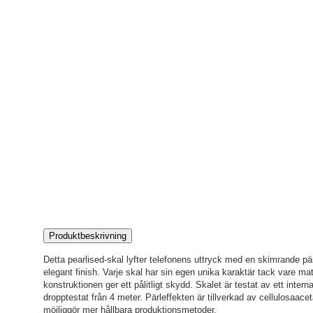
Produktbeskrivning
Detta pearlised-skal lyfter telefonens uttryck med en skimrande pär
elegant finish. Varje skal har sin egen unika karaktär tack vare mat
konstruktionen ger ett pålitligt skydd. Skalet är testat av ett intern
dropptestat från 4 meter. Pärleffekten är tillverkad av cellulosaac
möjliggör mer hållbara produktionsmetoder.