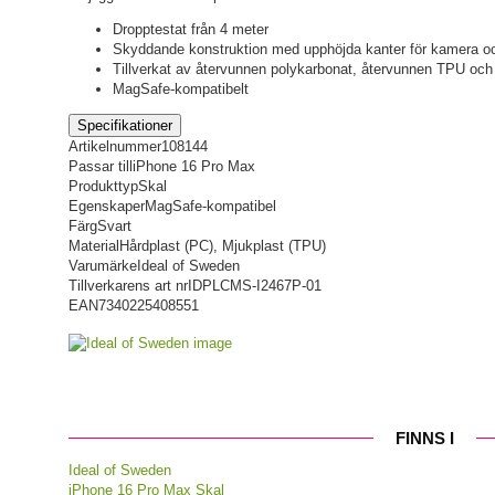
Dropptestat från 4 meter
Skyddande konstruktion med upphöjda kanter för kamera o
Tillverkat av återvunnen polykarbonat, återvunnen TPU och 
MagSafe-kompatibelt
Specifikationer
Artikelnummer
108144
Passar till
iPhone 16 Pro Max
Produkttyp
Skal
Egenskaper
MagSafe-kompatibel
Färg
Svart
Material
Hårdplast (PC), Mjukplast (TPU)
Varumärke
Ideal of Sweden
Tillverkarens art nr
IDPLCMS-I2467P-01
EAN
7340225408551
FINNS I
Ideal of Sweden
iPhone 16 Pro Max Skal