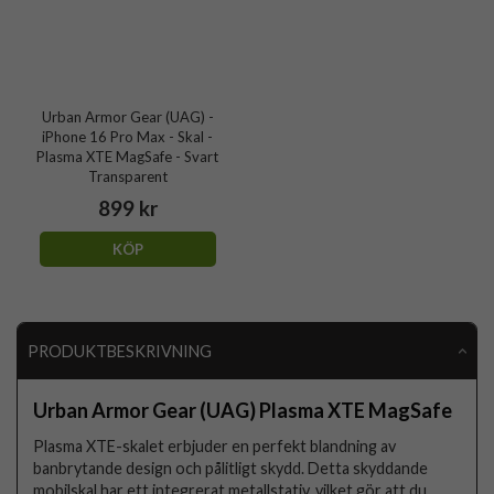
Urban Armor Gear (UAG) -
iPhone 16 Pro Max - Skal -
Plasma XTE MagSafe - Svart
Transparent
899 kr
KÖP
PRODUKTBESKRIVNING
Urban Armor Gear (UAG) Plasma XTE MagSafe
Plasma XTE-skalet erbjuder en perfekt blandning av
banbrytande design och pålitligt skydd. Detta skyddande
mobilskal har ett integrerat metallstativ, vilket gör att du