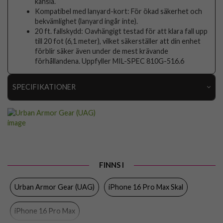
känsla.
Kompatibel med lanyard-kort: För ökad säkerhet och
bekvämlighet (lanyard ingår inte).
20 ft. fallskydd: Oavhängigt testad för att klara fall upp
till 20 fot (6,1 meter), vilket säkerställer att din enhet
förblir säker även under de mest krävande
förhållandena. Uppfyller MIL-SPEC 810G-516.6
SPECIFIKATIONER
Artikelnummer
105782
Passar till
iPhone 16 Pro Max
Produkttyp
Skal
Egenskaper
MagSafe-kompatibel, Stativfunktion, Stöttålig
FINNS I
Färg
Genomskinlig, Orange, Svart
Urban Armor Gear (UAG)
iPhone 16 Pro Max Skal
Material
Hårdplast (PC), Mjukplast (TPU)
iPhone 16 Pro Max
Varumärke
Urban Armor Gear (UAG)