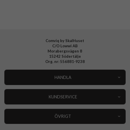
Tillverkarens art nr
114475114097
EAN
840283915062
Comviq by SkalHuset
C/O Lowwi AB
Morabergsvägen 8
15242 Södertälje
Org. nr: 556881-9238
HANDLA
Outlet
Nyheter
KUNDSERVICE
Varumärken
Kundservice
Specialkategorier
90 dagars öppet köp
ÖVRIGT
Köpevillkor
Om oss
Retur