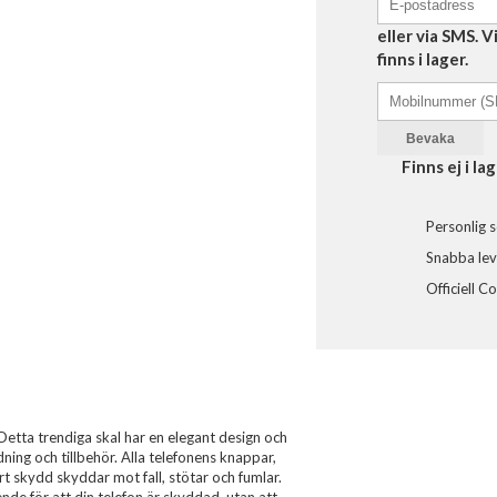
eller via SMS. 
finns i lager.
Bevaka
Finns ej i lag
Personlig s
Snabba leve
Officiell C
etta trendiga skal har en elegant design och
ng och tillbehör. Alla telefonens knappar,
art skydd skyddar mot fall, stötar och fumlar.