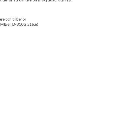
ende för att din telefon är skyddad, utan att
e och tillbehör
 (MIL-STD-810G 516.6)