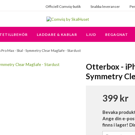
Officiell Comviq-butik
Snabba leveranser
Per
TETILLBEHÖR
LADDARE & KABLAR
LJUD
BEGAGNAT
6 Pro Max - Skal - Symmetry Clear MagSafe - Stardust
Otterbox - iP
Symmetry Cle
399 kr
Bevaka produk
Ange din e-pos
finns i lager! D