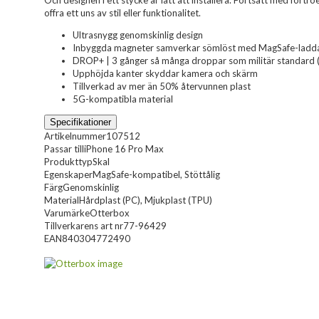
Och designen i ett stycke är lätt att installera. Fortsätt med förtro
offra ett uns av stil eller funktionalitet.
Ultrasnygg genomskinlig design
Inbyggda magneter samverkar sömlöst med MagSafe-laddar
DROP+ | 3 gånger så många droppar som militär standard
Upphöjda kanter skyddar kamera och skärm
Tillverkad av mer än 50% återvunnen plast
5G-kompatibla material
Specifikationer
Artikelnummer
107512
Passar till
iPhone 16 Pro Max
Produkttyp
Skal
Egenskaper
MagSafe-kompatibel, Stöttålig
Färg
Genomskinlig
Material
Hårdplast (PC), Mjukplast (TPU)
Varumärke
Otterbox
Tillverkarens art nr
77-96429
EAN
840304772490