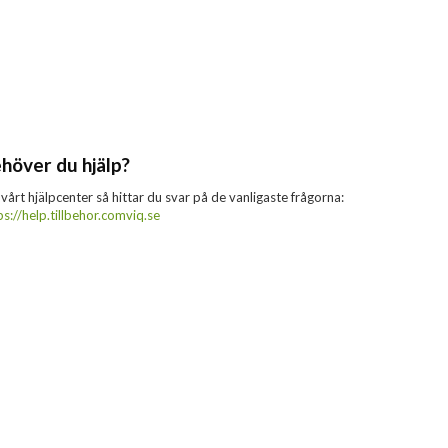
höver du hjälp?
 vårt hjälpcenter så hittar du svar på de vanligaste frågorna:
ps://help.tillbehor.comviq.se