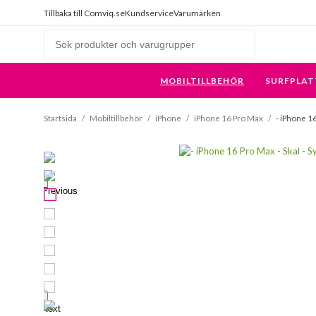
Tillbaka till Comviq.se
Kundservice
Varumärken
MOBILTILLBEHÖR
SURFPLAT
Startsida
/
Mobiltillbehör
/
iPhone
/
iPhone 16 Pro Max
/
- iPhone 1
Previous
Next