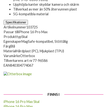
Upphöjda kanter skyddar kamera och skärm
Tillverkad av mer än 50% återvunnen plast
5G-kompatibla material
Specifikationer
Artikelnummer
103725
Passar till
iPhone 16 Pro Max
Produkttyp
Skal
Egenskaper
MagSafe-kompatibel, Stöttålig
Färg
Blå
Material
Hårdplast (PC), Mjukplast (TPU)
Varumärke
Otterbox
Tillverkarens art nr
77-96586
EAN
840304774067
FINNS I
iPhone 16 Pro Max Skal
iPhone 16 Pro Max