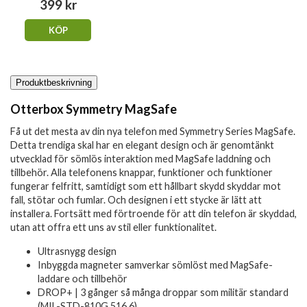
399 kr
KÖP
Produktbeskrivning
Otterbox Symmetry MagSafe
Få ut det mesta av din nya telefon med Symmetry Series MagSafe.
Detta trendiga skal har en elegant design och är genomtänkt
utvecklad för sömlös interaktion med MagSafe laddning och
tillbehör. Alla telefonens knappar, funktioner och funktioner
fungerar felfritt, samtidigt som ett hållbart skydd skyddar mot
fall, stötar och fumlar. Och designen i ett stycke är lätt att
installera. Fortsätt med förtroende för att din telefon är skyddad,
utan att offra ett uns av stil eller funktionalitet.
Ultrasnygg design
Inbyggda magneter samverkar sömlöst med MagSafe-
laddare och tillbehör
DROP+ | 3 gånger så många droppar som militär standard
(MIL-STD-810G 516.6)