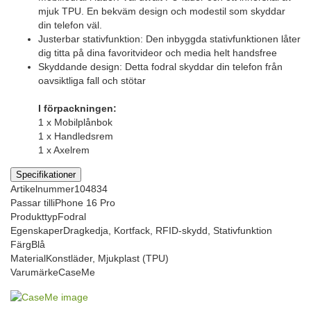
mjuk TPU. En bekväm design och modestil som skyddar
din telefon väl.
Justerbar stativfunktion: Den inbyggda stativfunktionen låter
dig titta på dina favoritvideor och media helt handsfree
Skyddande design: Detta fodral skyddar din telefon från
oavsiktliga fall och stötar
I förpackningen:
1 x Mobilplånbok
1 x Handledsrem
1 x Axelrem
Specifikationer
Artikelnummer
104834
Passar till
iPhone 16 Pro
Produkttyp
Fodral
Egenskaper
Dragkedja, Kortfack, RFID-skydd, Stativfunktion
Färg
Blå
Material
Konstläder, Mjukplast (TPU)
Varumärke
CaseMe