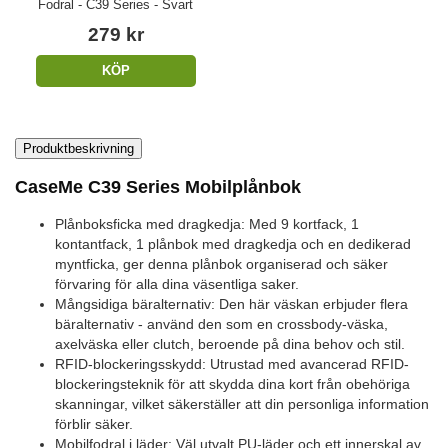
Fodral - C39 Series - Svart
279 kr
KÖP
Produktbeskrivning
CaseMe C39 Series Mobilplånbok
Plånboksficka med dragkedja: Med 9 kortfack, 1
kontantfack, 1 plånbok med dragkedja och en dedikerad
myntficka, ger denna plånbok organiserad och säker
förvaring för alla dina väsentliga saker.
Mångsidiga bäralternativ: Den här väskan erbjuder flera
bäralternativ - använd den som en crossbody-väska,
axelväska eller clutch, beroende på dina behov och stil.
RFID-blockeringsskydd: Utrustad med avancerad RFID-
blockeringsteknik för att skydda dina kort från obehöriga
skanningar, vilket säkerställer att din personliga information
förblir säker.
Mobilfodral i läder: Väl utvalt PU-läder och ett innerskal av