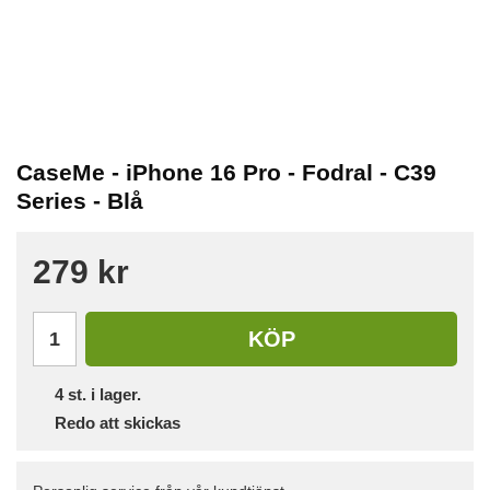
CaseMe - iPhone 16 Pro - Fodral - C39
Series - Blå
279 kr
KÖP
4
st. i lager.
Redo att skickas