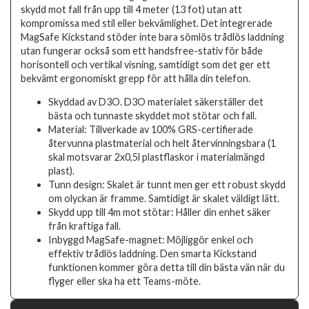
skydd mot fall från upp till 4 meter (13 fot) utan att
kompromissa med stil eller bekvämlighet. Det integrerade
MagSafe Kickstand stöder inte bara sömlös trådlös laddning
utan fungerar också som ett handsfree-stativ för både
horisontell och vertikal visning, samtidigt som det ger ett
bekvämt ergonomiskt grepp för att hålla din telefon.
Skyddad av D3O. D3O materialet säkerställer det
bästa och tunnaste skyddet mot stötar och fall.
Material: Tillverkade av 100% GRS-certifierade
återvunna plastmaterial och helt återvinningsbara (1
skal motsvarar 2x0,5l plastflaskor i materialmängd
plast).
Tunn design: Skalet är tunnt men ger ett robust skydd
om olyckan är framme. Samtidigt är skalet väldigt lätt.
Skydd upp till 4m mot stötar: Håller din enhet säker
från kraftiga fall.
Inbyggd MagSafe-magnet: Möjliggör enkel och
effektiv trådlös laddning. Den smarta Kickstand
funktionen kommer göra detta till din bästa vän när du
flyger eller ska ha ett Teams-möte.