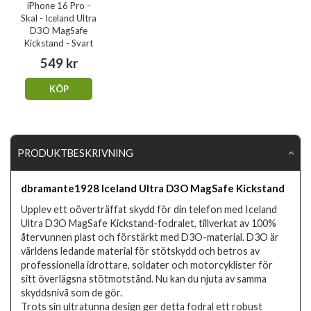
iPhone 16 Pro -
Skal - Iceland Ultra
D3O MagSafe
Kickstand - Svart
549 kr
KÖP
PRODUKTBESKRIVNING
dbramante1928 Iceland Ultra D3O MagSafe Kickstand
Upplev ett oöverträffat skydd för din telefon med Iceland
Ultra D3O MagSafe Kickstand-fodralet, tillverkat av 100%
återvunnen plast och förstärkt med D3O-material. D3O är
världens ledande material för stötskydd och betros av
professionella idrottare, soldater och motorcyklister för
sitt överlägsna stötmotstånd. Nu kan du njuta av samma
skyddsnivå som de gör.
Trots sin ultratunna design ger detta fodral ett robust