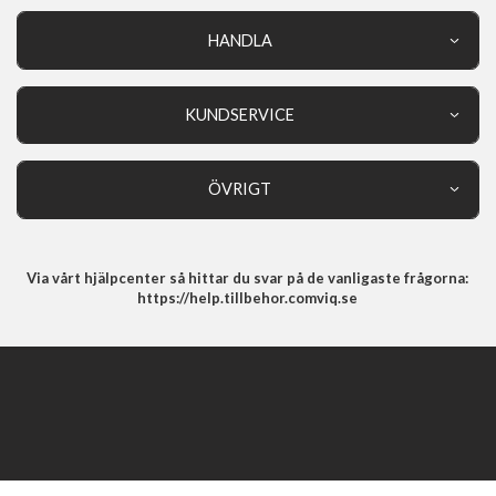
HANDLA
Outlet
Nyheter
KUNDSERVICE
Varumärken
Kundservice
Specialkategorier
90 dagars öppet köp
ÖVRIGT
Köpevillkor
Om oss
Retur
Om cookies
Via vårt hjälpcenter så hittar du svar på de vanligaste frågorna:
Integritetspolicy
https://help.tillbehor.comviq.se