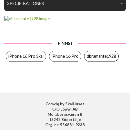
SPECIFIKATIONER
Artikelnummer
103438
Passar till
iPhone 16 Pro
Produkttyp
Skal
FINNS I
Egenskaper
MagSafe-kompatibel, Miljövänlig,
Stativfunktion
iPhone 16 Pro Skal
iPhone 16 Pro
dbramante1928
Färg
Blå
Material
D3O, Återvunnen plast
Varumärke
dbramante1928
Tillverkarens art nr
IUK1DABL6297
EAN
5711428062970
Comviq by SkalHuset
C/O Lowwi AB
Morabergsvägen 8
15242 Södertälje
Org. nr: 556881-9238