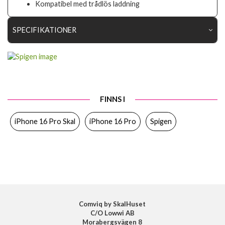
Kompatibel med trådlös laddning
SPECIFIKATIONER
Artikelnummer
103267
Passar till
iPhone 16 Pro
Produkttyp
Skal
FINNS I
Egenskaper
Trådlös laddning-kompatibel
iPhone 16 Pro Skal
iPhone 16 Pro
Spigen
Färg
Grön
Material
Mjukplast (TPU)
Varumärke
Spigen
Tillverkarens art nr
ACS08119
EAN
8809971230315
Comviq by SkalHuset
C/O Lowwi AB
Morabergsvägen 8