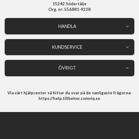
15242 Södertälje
Org. nr: 556881-9238
HANDLA
Outlet
Nyheter
KUNDSERVICE
Varumärken
Kundservice
Specialkategorier
90 dagars öppet köp
ÖVRIGT
Köpevillkor
Om oss
Retur
Om cookies
Via vårt hjälpcenter så hittar du svar på de vanligaste frågorna:
Integritetspolicy
https://help.tillbehor.comviq.se