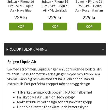
Spigen - iPhone 16
Spigen - iPhone 16
Spigen - iPhone 16
Pro - Skal - Liquid
Pro - Skal - Liquid
Pro - Skal - Liquid
Air - Navy Blue
Air - Matte Black
Air - Rose Titanium
229 kr
229 kr
229 kr
KÖP
KÖP
KÖP
PRODUKTBESKRIVNING
Spigen Liquid Air
Gå med strömmen. Liquid Air ger en uppfriskande look till din
telefon. Dess geometriska design ger skydd och grepp i alla
vinklar. Känn dig bekväm med att hålla i din enhet utan all
extra bulk. Det perfekta greppet möter snygg design.
Tillverkad av mjuk och böjbar TPU för hållbarhet
Fallskydd via Air Cushion Technology
Matt strukturerad design för ett halkfritt grepp
Upphöjda kanter för skärm- och kameraskydd