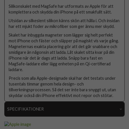
Silikonskalet med MagSafe har utformats av Apple för att
komplettera och skydda din iPhone på ett smakfullt sätt.
Utsidan av silkeslent silikon känns skön att hålla i. Och insidan
har ett mjukt foder av mikrofiber som ger ännu mer skydd.
Skalet har inbyggda magneter som lägger sig helt perfekt
mot iPhone och fäster och släpper på magiskt vis varje gång.
Magneternas exakta placering gör att det går snabbare och
smidigare än någonsin att ladda. Låt skalet sitta kvar på din
iPhone när det är dags att ladda. Snäpp bara fast en
MagSafe-laddare eller lägg enheten på en Qi-certifierad
laddare.
Precis som alla Apple-designade skal har det testats under
tusentals timmar genom hela design- och
tillverkningsprocessen. Så det ser inte bara snyggt ut, utan
skyddar också din iPhone effektivt mot repor och stötar.
SPECIFIKATIONER
Artikelnummer
109526