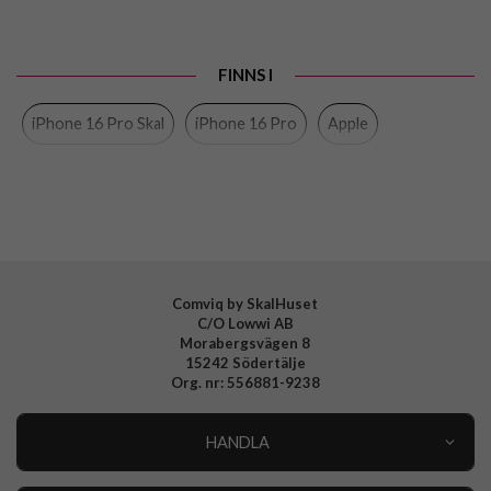
Passar till
iPhone 16 Pro
Produkttyp
Skal
FINNS I
Egenskaper
MagSafe-kompatibel
iPhone 16 Pro Skal
iPhone 16 Pro
Apple
Färg
Orange
Material
Silikon
Varumärke
Apple
Tillverkarens art nr
MDFY4ZM/A
EAN
195950231038
Comviq by SkalHuset
C/O Lowwi AB
Morabergsvägen 8
15242 Södertälje
Org. nr: 556881-9238
HANDLA
Outlet