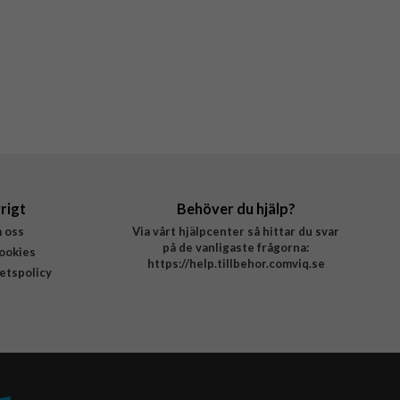
rigt
Behöver du hjälp?
 oss
Via vårt hjälpcenter så hittar du svar
på de vanligaste frågorna:
ookies
https://help.tillbehor.comviq.se
tetspolicy