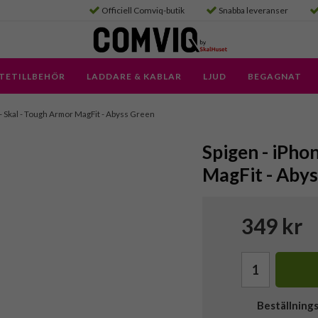
Officiell Comviq-butik
Snabba leveranser
TETILLBEHÖR
LADDARE & KABLAR
LJUD
BEGAGNAT
 - Skal - Tough Armor MagFit - Abyss Green
Spigen - iPho
MagFit - Aby
349 kr
Beställning