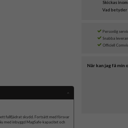
Skickas inom
Vad betyder 
Personlig servi
Snabba leverans
Officiell Comvi
När kan jag få min 
tt fullfjädrat skydd. Fortsätt med försvar
ll. Nu med inbyggd MagSafe-kapacitet och