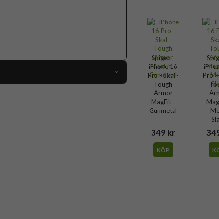
Spigen -
Spig
iPhone 16
iPho
Pro - Skal -
Pro - 
Tough
To
103281
Armor
Ar
MagFit -
MagF
iPhone 16 Pro
Gunmetal
Me
Sl
Skal
349 kr
349
afe-kompatibel, Stativfunktion, Stöttålig
KÖP
K
Grön
Hårdplast (PC), Mjukplast (TPU)
Spigen
ACS08148
8809971230605