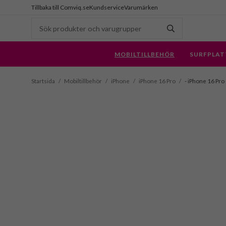
Tillbaka till Comviq.se
Kundservice
Varumärken
MOBILTILLBEHÖR
SURFPLAT
Startsida
/
Mobiltillbehör
/
iPhone
/
iPhone 16 Pro
/
- iPhone 16 Pro