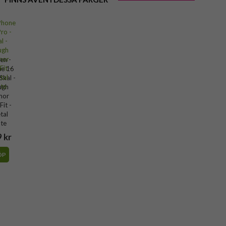
en -
ne 16
Skal -
ugh
mor
it -
tal
ate
 kr
ÖP