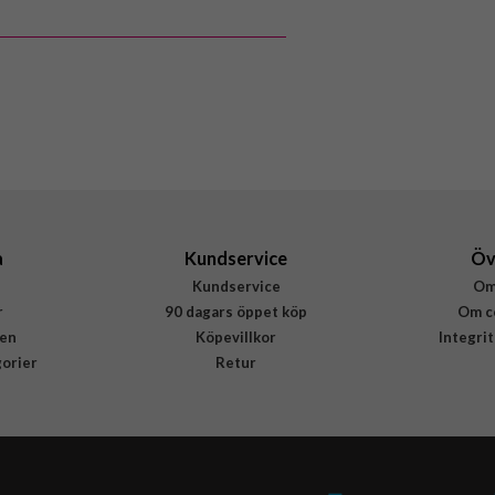
a
Kundservice
Öv
Kundservice
Om
r
90 dagars öppet köp
Om c
en
Köpevillkor
Integri
gorier
Retur