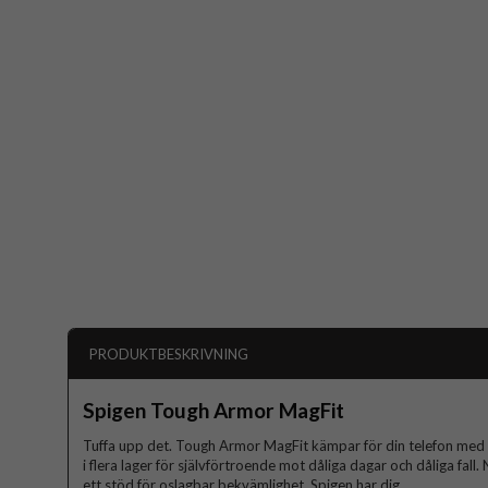
PRODUKTBESKRIVNING
Spigen Tough Armor MagFit
Tuffa upp det. Tough Armor MagFit kämpar för din telefon med e
i flera lager för självförtroende mot dåliga dagar och dåliga fa
ett stöd för oslagbar bekvämlighet. Spigen har dig.