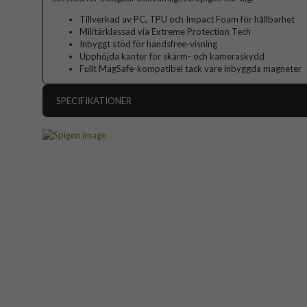
Tillverkad av PC, TPU och Impact Foam för hållbarhet
Militärklassad via Extreme Protection Tech
Inbyggt stöd för handsfree-visning
Upphöjda kanter för skärm- och kameraskydd
Fullt MagSafe-kompatibel tack vare inbyggda magneter
SPECIFIKATIONER
Artikelnummer
Passar till
Produkttyp
Egenskaper
MagS
Färg
Material
Varumärke
Tillverkarens art nr
EAN