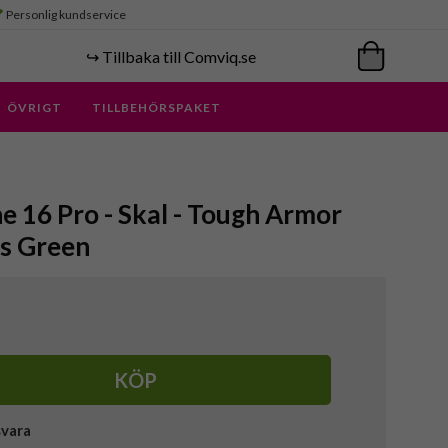
Personlig kundservice
↪️ Tillbaka till Comviq.se
ÖVRIGT
TILLBEHÖRSPAKET
ne 16 Pro - Skal - Tough Armor
ss Green
KÖP
svara