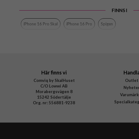
FINNS I
iPhone 16 Pro Skal
iPhone 16 Pro
Spigen
Här finns vi
Handl
Comviq by SkalHuset
Outlet
C/O Lowwi AB
Nyhete
Morabergsvägen 8
Varumärk
15242 Södertälje
Specialkate
Org. nr: 556881-9238