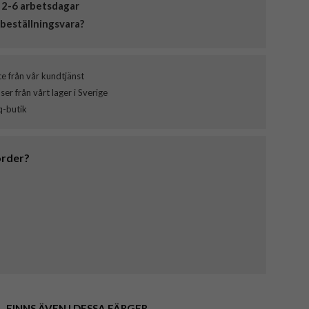
 2-6 arbetsdagar
beställningsvara?
ce från vår kundtjänst
er från vårt lager i Sverige
q-butik
order?
FINNS ÄVEN I DESSA FÄRGER