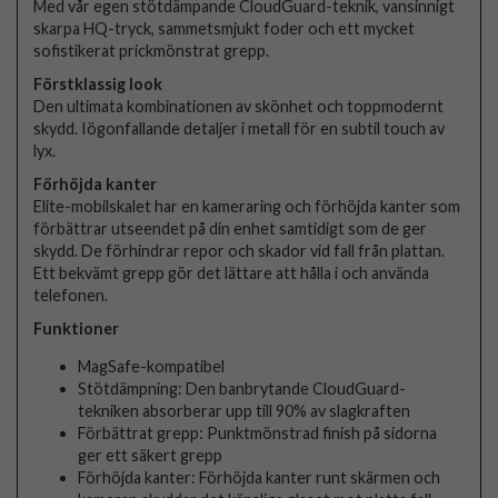
Med vår egen stötdämpande CloudGuard-teknik, vansinnigt
skarpa HQ-tryck, sammetsmjukt foder och ett mycket
sofistikerat prickmönstrat grepp.
Förstklassig look
Den ultimata kombinationen av skönhet och toppmodernt
skydd. Iögonfallande detaljer i metall för en subtil touch av
lyx.
Förhöjda kanter
Elite-mobilskalet har en kameraring och förhöjda kanter som
förbättrar utseendet på din enhet samtidigt som de ger
skydd. De förhindrar repor och skador vid fall från plattan.
Ett bekvämt grepp gör det lättare att hålla i och använda
telefonen.
Funktioner
MagSafe-kompatibel
Stötdämpning: Den banbrytande CloudGuard-
tekniken absorberar upp till 90% av slagkraften
Förbättrat grepp: Punktmönstrad finish på sidorna
ger ett säkert grepp
Förhöjda kanter: Förhöjda kanter runt skärmen och