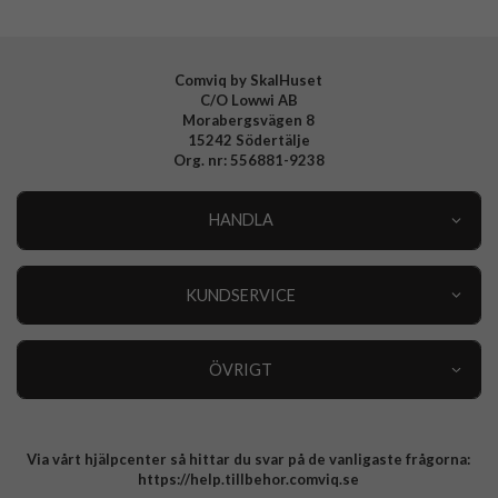
Tillverkarens art nr
936789
EAN
4772229367894
Comviq by SkalHuset
C/O Lowwi AB
Morabergsvägen 8
15242 Södertälje
Org. nr: 556881-9238
HANDLA
Outlet
Nyheter
KUNDSERVICE
Varumärken
Kundservice
Specialkategorier
90 dagars öppet köp
ÖVRIGT
Köpevillkor
Om oss
Retur
Om cookies
Via vårt hjälpcenter så hittar du svar på de vanligaste frågorna:
Integritetspolicy
https://help.tillbehor.comviq.se