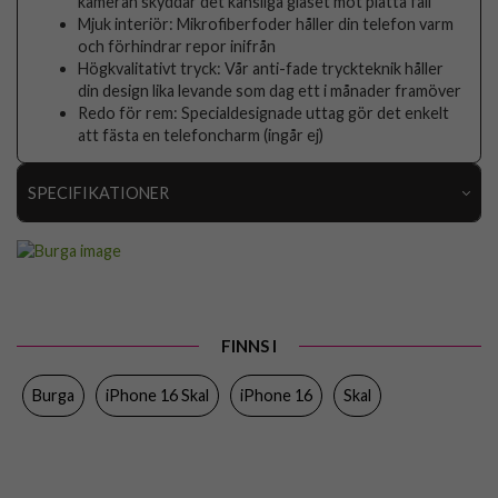
kameran skyddar det känsliga glaset mot platta fall
Mjuk interiör: Mikrofiberfoder håller din telefon varm
och förhindrar repor inifrån
Högkvalitativt tryck: Vår anti-fade tryckteknik håller
din design lika levande som dag ett i månader framöver
Redo för rem: Specialdesignade uttag gör det enkelt
att fästa en telefoncharm (ingår ej)
SPECIFIKATIONER
Artikelnummer
118039
Passar till
iPhone 16
Produkttyp
Skal
FINNS I
Egenskaper
Stöttålig
Burga
iPhone 16 Skal
iPhone 16
Skal
Färg
Flerfärgad
Material
Hårdplast (PC), Mjukplast (TPU)
Varumärke
Burga