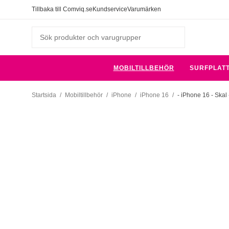
Tillbaka till Comviq.se
Kundservice
Varumärken
MOBILTILLBEHÖR
SURFPLAT
Startsida
/
Mobiltillbehör
/
iPhone
/
iPhone 16
/
- iPhone 16 - Skal