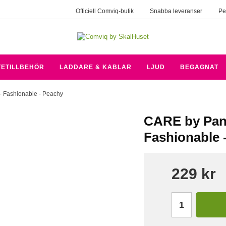
Officiell Comviq-butik
Snabba leveranser
Pe
TETILLBEHÖR
LADDARE & KABLAR
LJUD
BEGAGNAT
 - Fashionable - Peachy
CARE by Panz
Fashionable 
229 kr