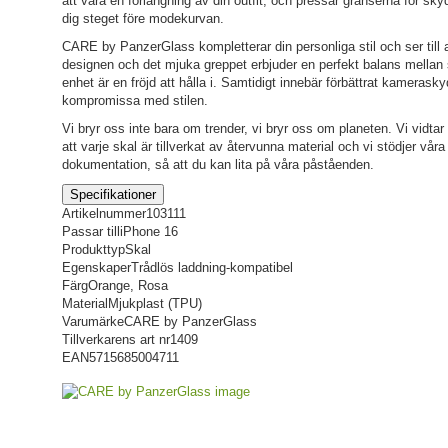
att vara en förlängning av din outfit, och pressar gränserna för sk
dig steget före modekurvan.
CARE by PanzerGlass kompletterar din personliga stil och ser till a
designen och det mjuka greppet erbjuder en perfekt balans mellan s
enhet är en fröjd att hålla i. Samtidigt innebär förbättrat kameras
kompromissa med stilen.
Vi bryr oss inte bara om trender, vi bryr oss om planeten. Vi vidtar
att varje skal är tillverkat av återvunna material och vi stödjer våra
dokumentation, så att du kan lita på våra påståenden.
Specifikationer
Artikelnummer
103111
Passar till
iPhone 16
Produkttyp
Skal
Egenskaper
Trådlös laddning-kompatibel
Färg
Orange, Rosa
Material
Mjukplast (TPU)
Varumärke
CARE by PanzerGlass
Tillverkarens art nr
1409
EAN
5715685004711