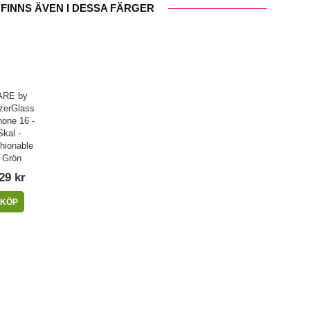
FINNS ÄVEN I DESSA FÄRGER
ARE by
zerGlass
hone 16 -
Skal -
hionable
- Grön
29 kr
KÖP