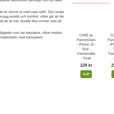
yddande telefonskal samtidigt som du håller
tt du sticker ut med varje outfit. Den smala
nygg estetik och komfort, vilket gör att din
kydd att du kan skydda dina minnen utan att
 åtgärder som har betydelse, vilket innebär
CARE by
C
 miljöinitiativ med transparent
PanzerGlass
Pan
- iPhone 16 -
- iP
Skal -
Fashionable
Fas
- Svart
229 kr
2
KÖP