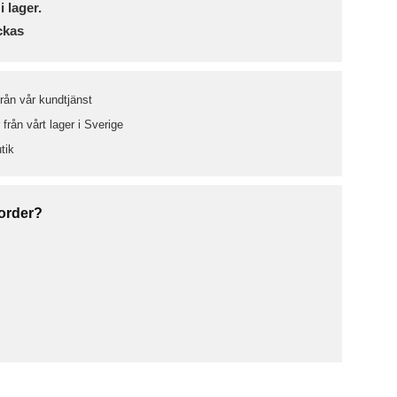
i lager.
ckas
från vår kundtjänst
från vårt lager i Sverige
tik
 order?