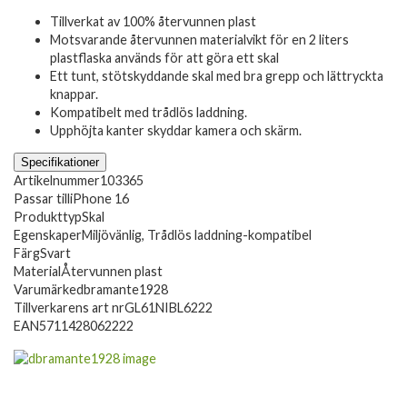
Tillverkat av 100% återvunnen plast
Motsvarande återvunnen materialvikt för en 2 liters
plastflaska används för att göra ett skal
Ett tunt, stötskyddande skal med bra grepp och lättryckta
knappar.
Kompatibelt med trådlös laddning.
Upphöjta kanter skyddar kamera och skärm.
Specifikationer
Artikelnummer
103365
Passar till
iPhone 16
Produkttyp
Skal
Egenskaper
Miljövänlig, Trådlös laddning-kompatibel
Färg
Svart
Material
Återvunnen plast
Varumärke
dbramante1928
Tillverkarens art nr
GL61NIBL6222
EAN
5711428062222