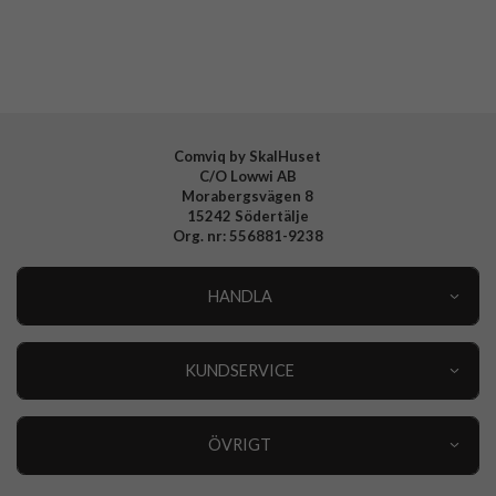
Varumärke
dbramante1928
Tillverkarens art nr
GP61PABL6243
EAN
5711428062437
Comviq by SkalHuset
C/O Lowwi AB
Morabergsvägen 8
15242 Södertälje
Org. nr: 556881-9238
HANDLA
Outlet
Nyheter
KUNDSERVICE
Varumärken
Kundservice
Specialkategorier
90 dagars öppet köp
ÖVRIGT
Köpevillkor
Om oss
Retur