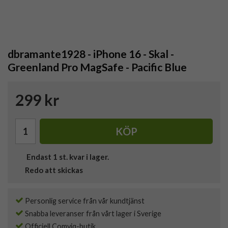
dbramante1928 - iPhone 16 - Skal -
Greenland Pro MagSafe - Pacific Blue
299 kr
KÖP
Endast
1
st. kvar i lager.
Redo att skickas
Personlig service från vår kundtjänst
Snabba leveranser från vårt lager i Sverige
Officiell Comviq-butik