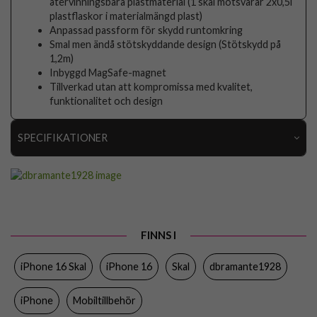
återvinningsbara plastmaterial (1 skal motsvarar 2x0,5l
plastflaskor i materialmängd plast)
Anpassad passform för skydd runtomkring
Smal men ändå stötskyddande design (Stötskydd på
1,2m)
Inbyggd MagSafe-magnet
Tillverkad utan att kompromissa med kvalitet,
funktionalitet och design
SPECIFIKATIONER
Artikelnummer
103401
Passar till
iPhone 16
Produkttyp
Skal
FINNS I
Egenskaper
MagSafe-kompatibel, Miljövänlig
iPhone 16 Skal
iPhone 16
Skal
dbramante1928
Färg
Blå
Material
Återvunnen plast
iPhone
Mobiltillbehör