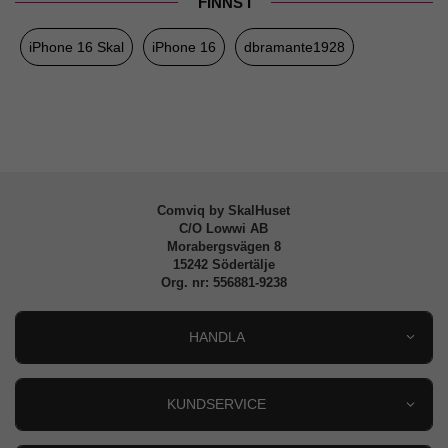
FINNS I
Egenskaper
MagSafe-kompatibel, Miljövänlig
iPhone 16 Skal
iPhone 16
dbramante1928
Färg
Blå, Genomskinlig
Material
Återvunnen plast
Varumärke
dbramante1928
Tillverkarens art nr
GN61IN006365
EAN
5711428063656
Comviq by SkalHuset
C/O Lowwi AB
Morabergsvägen 8
15242 Södertälje
Org. nr: 556881-9238
HANDLA
Outlet
Nyheter
KUNDSERVICE
Varumärken
Kundservice
Specialkategorier