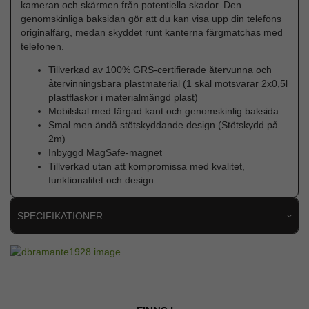
kameran och skärmen från potentiella skador. Den
genomskinliga baksidan gör att du kan visa upp din telefons
originalfärg, medan skyddet runt kanterna färgmatchas med
telefonen.
Tillverkad av 100% GRS-certifierade återvunna och
återvinningsbara plastmaterial (1 skal motsvarar 2x0,5l
plastflaskor i materialmängd plast)
Mobilskal med färgad kant och genomskinlig baksida
Smal men ändå stötskyddande design (Stötskydd på
2m)
Inbyggd MagSafe-magnet
Tillverkad utan att kompromissa med kvalitet,
funktionalitet och design
SPECIFIKATIONER
Artikelnummer
103383
Passar till
iPhone 16
Produkttyp
Skal