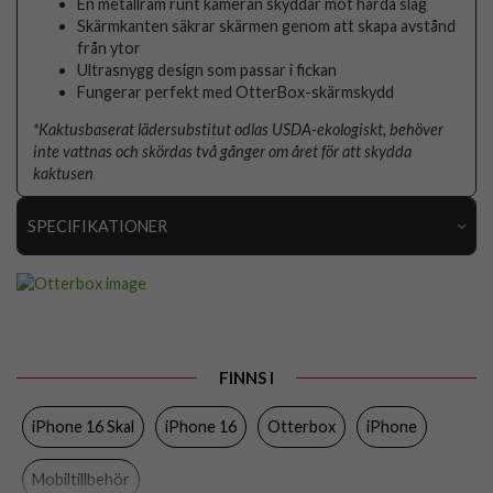
En metallram runt kameran skyddar mot hårda slag
Skärmkanten säkrar skärmen genom att skapa avstånd
från ytor
Ultrasnygg design som passar i fickan
Fungerar perfekt med OtterBox-skärmskydd
*Kaktusbaserat lädersubstitut odlas USDA-ekologiskt, behöver
inte vattnas och skördas två gånger om året för att skydda
kaktusen
SPECIFIKATIONER
Artikelnummer
107517
Passar till
iPhone 16
Produkttyp
Skal
FINNS I
Egenskaper
MagSafe-kompatibel, Stöttålig
iPhone 16 Skal
iPhone 16
Otterbox
iPhone
Färg
Brun
Material
Hårdplast (PC), Konstläder, Mjukplast (TPU)
Mobiltillbehör