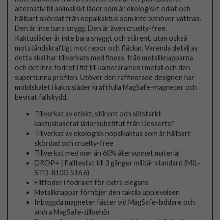
alternativ till animaliskt läder som är ekologiskt odlat och
hållbart skördat från nopalkaktus som inte behöver vattnas.
Den är inte bara snygg. Den är även cruelty-free.
Kaktusläder är inte bara snyggt och stilrent, utan också
motståndskraftigt mot repor och fläckar. Varenda detalj av
detta skal har tillverkats med finess, från metallknapparna
och det inre fodret i filt till kameraramen i metall och den
supertunna profilen. Utöver den raffinerade designen har
mobilskalet i kaktusläder kraftfulla MagSafe-magneter och
bevisat fallskydd.
Tillverkat av etiskt, stilrent och slitstarkt
kaktusbaserat lädersubstitut från Desserto*
Tillverkat av ekologisk nopalkaktus som är hållbart
skördad och cruelty-free
Tillverkat med mer än 60% återvunnet material
DROP+ | Falltestat till 3 gånger militär standard (MIL-
STD-810G 516.6)
Filtfoder i fodralet för extra elegans
Metallknappar förhöjer den taktila upplevelsen
Inbyggda magneter fäster vid MagSafe-laddare och
andra MagSafe-tillbehör