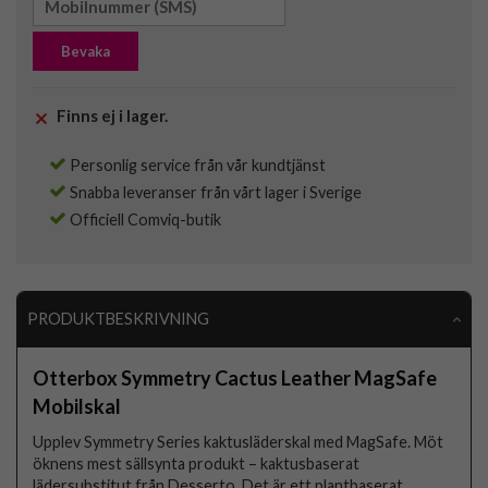
Bevaka
Finns ej i lager.
Personlig service från vår kundtjänst
Snabba leveranser från vårt lager i Sverige
Officiell Comviq-butik
PRODUKTBESKRIVNING
Otterbox Symmetry Cactus Leather MagSafe
Mobilskal
Upplev Symmetry Series kaktusläderskal med MagSafe. Möt
öknens mest sällsynta produkt – kaktusbaserat
lädersubstitut från Desserto. Det är ett plantbaserat