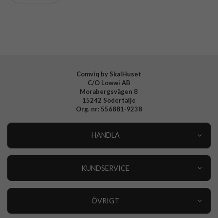
Varumärke
Otterbox
Tillverkarens art nr
77-96305
EAN
840304771295
Comviq by SkalHuset
C/O Lowwi AB
Morabergsvägen 8
15242 Södertälje
Org. nr: 556881-9238
HANDLA
Outlet
Nyheter
KUNDSERVICE
Varumärken
Kundservice
Specialkategorier
90 dagars öppet köp
ÖVRIGT
Köpevillkor
Om oss