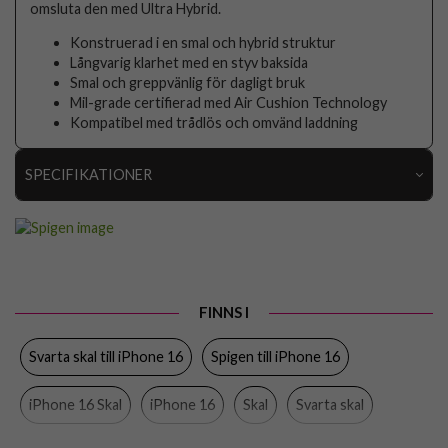
omsluta den med Ultra Hybrid.
Konstruerad i en smal och hybrid struktur
Långvarig klarhet med en styv baksida
Smal och greppvänlig för dagligt bruk
Mil-grade certifierad med Air Cushion Technology
Kompatibel med trådlös och omvänd laddning
SPECIFIKATIONER
Artikelnummer
103304
Passar till
iPhone 16
Produkttyp
Skal
FINNS I
Egenskaper
Trådlös laddning-kompatibel
Svarta skal till iPhone 16
Spigen till iPhone 16
Färg
Genomskinlig, Svart
Material
Hårdplast (PC), Mjukplast (TPU)
iPhone 16 Skal
iPhone 16
Skal
Svarta skal
Varumärke
Spigen