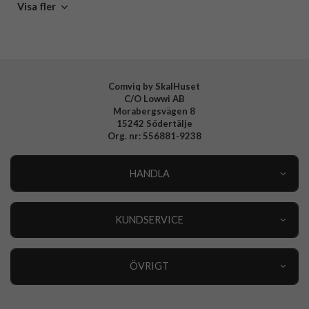
Spigen
Visa fler
Tillverkarens art nr
ACS08200
EAN
8809971230957
Comviq by SkalHuset
C/O Lowwi AB
Morabergsvägen 8
15242 Södertälje
Org. nr: 556881-9238
HANDLA
Outlet
Nyheter
KUNDSERVICE
Varumärken
Kundservice
Specialkategorier
90 dagars öppet köp
ÖVRIGT
Köpevillkor
Om oss
Retur
Om cookies