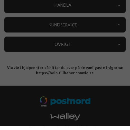
HANDLA
Outlet
Nyheter
KUNDSERVICE
Varumärken
Kundservice
Specialkategorier
90 dagars öppet köp
ÖVRIGT
Köpevillkor
Om oss
Retur
Om cookies
Via vårt hjälpcenter så hittar du svar på de vanligaste frågorna:
Integritetspolicy
https://help.tillbehor.comviq.se