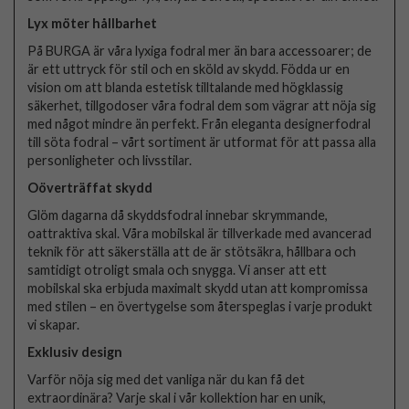
Lyx möter hållbarhet
På BURGA är våra lyxiga fodral mer än bara accessoarer; de
är ett uttryck för stil och en sköld av skydd. Födda ur en
vision om att blanda estetisk tilltalande med högklassig
säkerhet, tillgodoser våra fodral dem som vägrar att nöja sig
med något mindre än perfekt. Från eleganta designerfodral
till söta fodral – vårt sortiment är utformat för att passa alla
personligheter och livsstilar.
Oöverträffat skydd
Glöm dagarna då skyddsfodral innebar skrymmande,
oattraktiva skal. Våra mobilskal är tillverkade med avancerad
teknik för att säkerställa att de är stötsäkra, hållbara och
samtidigt otroligt smala och snygga. Vi anser att ett
mobilskal ska erbjuda maximalt skydd utan att kompromissa
med stilen – en övertygelse som återspeglas i varje produkt
vi skapar.
Exklusiv design
Varför nöja sig med det vanliga när du kan få det
extraordinära? Varje skal i vår kollektion har en unik,