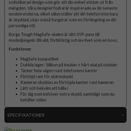
sofistikerad design som gör att din enhet sticker ut från
mängden. Våra designerfodral är inspirerade av de senaste
modetrenderna, vilket säkerställer att din telefon inte bara
är skyddad, utan också fungerar som en förlängning av din
personliga stil.
Burga Tough MagSafe-skalen är ditt VIP-pass till
modedjungeln. Bli vild, förbli listig och lev livet som en boss.
Funktioner
MagSafe kompatibel
Dubbla lager: Silikon på insidan + hårt skal på utsidan
Täcker hela vägen runt telefonens kanter
Förhöjd ram för skärmskydd
Kameran skyddas av förhöjda kanter runt kameran
Lätt och bekväm att hålla i
För dig som behöver extra skydd, samtidigt som du
behåller stilen
SPECIFIKATIONER
Artikelnummer
119155