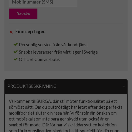
Bevaka
Finns ej i lager.
Personlig service från vår kundtjänst
Snabba leveranser från vårt lager i Sverige
Officiell Comviq-butik
PRODUKTBESKRIVNING
Välkommen till BURGA, där stil möter funktionalitet på ett
sömlöst sätt. Om du outtröttligt har letat efter det perfekta
mobilfodralet slutar din resa här. Vi förstår din önskan om
ett mobilskal som inte bara ger skydd utan också är en
symbol för mode. Därför har vi skräddarsytt en kollektion
som förkroppsligar lyx, skydd och stil, speciellt för din enhet.