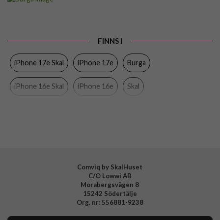
Passar till
iPhone 16e, iPhone 17e
Produkttyp
Skal
FINNS I
Färg
Flerfärgad
iPhone 17e Skal
iPhone 17e
Burga
Material
Hårdplast (PC), Mjukplast (TPU)
Varumärke
Burga
iPhone 16e Skal
iPhone 16e
Skal
Tillverkarens art nr
123509
EAN
4772241235096
Comviq by SkalHuset
C/O Lowwi AB
Morabergsvägen 8
15242 Södertälje
Org. nr: 556881-9238