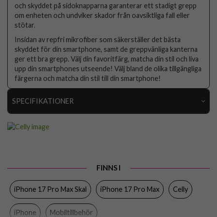
och skyddet på sidoknapparna garanterar ett stadigt grepp
om enheten och undviker skador från oavsiktliga fall eller
stötar.
Insidan av repfri mikrofiber som säkerställer det bästa
skyddet för din smartphone, samt de greppvänliga kanterna
ger ett bra grepp. Välj din favoritfärg, matcha din stil och liva
upp din smartphones utseende! Välj bland de olika tillgängliga
färgerna och matcha din stil till din smartphone!
SPECIFIKATIONER
Artikelnummer
108952
Passar till
iPhone 17 Pro Max
Produkttyp
Skal
FINNS I
Egenskaper
Trådlös laddning-kompatibel
iPhone 17 Pro Max Skal
iPhone 17 Pro Max
Celly
Färg
Svart
Material
Mjukplast (TPU)
iPhone
Mobiltillbehör