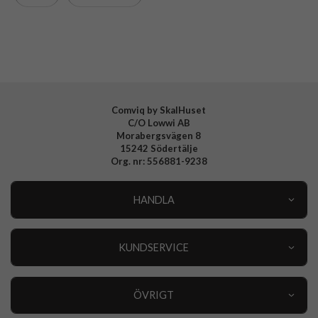
Varumärke
Celly
Tillverkarens art nr
CROMO1152BK
EAN
8021735222903
Comviq by SkalHuset
C/O Lowwi AB
Morabergsvägen 8
15242 Södertälje
Org. nr: 556881-9238
HANDLA
Outlet
Nyheter
KUNDSERVICE
Varumärken
Kundservice
Specialkategorier
90 dagars öppet köp
ÖVRIGT
Köpevillkor