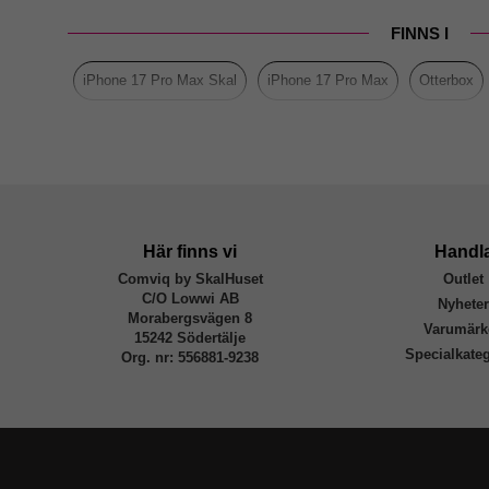
Färg
FINNS I
Material
iPhone 17 Pro Max Skal
iPhone 17 Pro Max
Otterbox
Varumärke
Tillverkarens art nr
EAN
Här finns vi
Handl
Comviq by SkalHuset
Outlet
C/O Lowwi AB
Nyhete
Morabergsvägen 8
Varumärk
15242 Södertälje
Specialkateg
Org. nr: 556881-9238