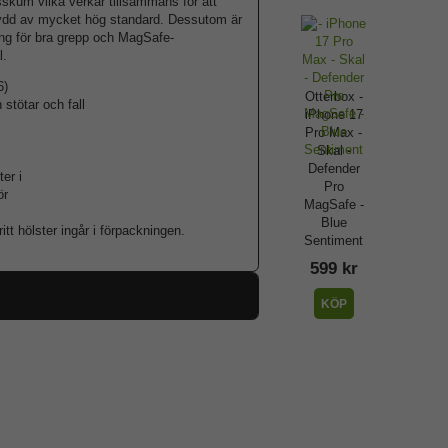
esskum vilka verkar tillsammans för att
skydd av mycket hög standard. Dessutom är
ing för bra grepp och MagSafe-
l.
6)
Otterbox -
 stötar och fall
iPhone 17
Pro Max -
Skal -
Defender
er i
Pro
ör
MagSafe -
Blue
ritt hölster ingår i förpackningen.
Sentiment
599 kr
KÖP
109655
iPhone 17 Pro Max
Skal
MagSafe-kompatibel, Stöttålig