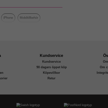
Grön
Hårdplast (PC), Mjukplast (TPU)
iPhone
Mobiltillbehör
Otterbox
77-98400
840434711642
a
Kundservice
Öv
Kundservice
Om
r
90 dagars öppet köp
Om c
en
Köpevillkor
Integri
orier
Retur