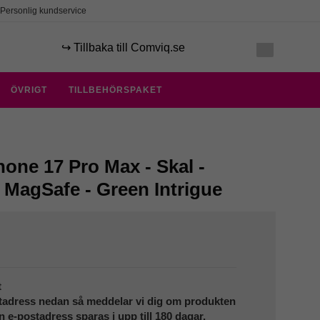
Personlig kundservice
↪️ Tillbaka till Comviq.se
ÖVRIGT
TILLBEHÖRSPAKET
hone 17 Pro Max - Skal -
 MagSafe - Green Intrigue
t
tadress nedan så meddelar vi dig om produkten
in e-postadress sparas i upp till 180 dagar.