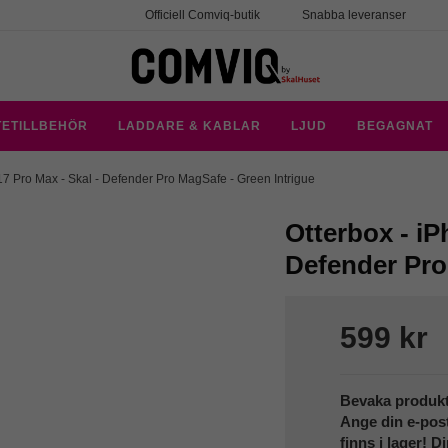
Officiell Comviq-butik
Snabba leveranser
TETILLBEHÖR
LADDARE & KABLAR
LJUD
BEGAGNAT
17 Pro Max - Skal - Defender Pro MagSafe - Green Intrigue
Otterbox - iP
Defender Pro
599 kr
Bevaka produk
Ange din e-pos
finns i lager! D