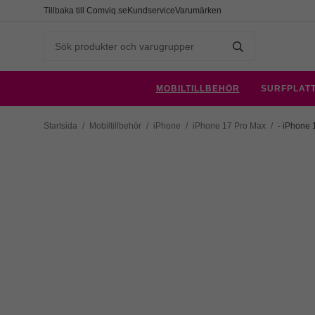
Tillbaka till Comviq.se
Kundservice
Varumärken
MOBILTILLBEHÖR
SURFPLAT
Startsida
/
Mobiltillbehör
/
iPhone
/
iPhone 17 Pro Max
/
- iPhone 