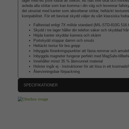
lager med ett yttre fodral av silikon, ett hårt inre skal och minn
avleda alla stötar som kan komma i din väg och levererar fall
det utrustat med kanter som absorberar stötar, heltäckt texturer
kompabilitet. För ett bevisat skydd väljer du vårt klassiska fodra
Falltestad enligt 7X militär standard (MIL-STD-810G 516.
Skydd i tre lager håller din telefon säker och skyddad från
Höjda kanter skyddar kamera och skärm
Portskydd stoppar damm och smuts
Heltäckt textur för bra grepp
Inbyggda förankringspunkter att fästa remmar och amulett
Inbyggda magneter fungerar perfekt med MagSafe-tillbeh
Innehåller minst 35 % återvunnet material
Holster ingår ej - Instruktioner för att lösa in ett kostnadsf
Återvinningsbar förpackning
SPECIFIKATIONER
Artikelnummer
Passar till
Produkttyp
Egenskaper