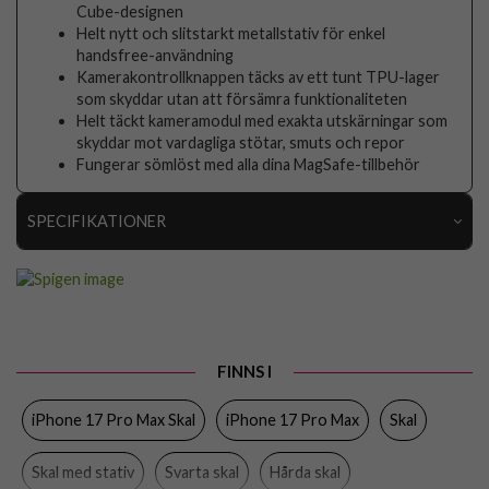
Cube-designen
Helt nytt och slitstarkt metallstativ för enkel
handsfree-användning
Kamerakontrollknappen täcks av ett tunt TPU-lager
som skyddar utan att försämra funktionaliteten
Helt täckt kameramodul med exakta utskärningar som
skyddar mot vardagliga stötar, smuts och repor
Fungerar sömlöst med alla dina MagSafe-tillbehör
SPECIFIKATIONER
Artikelnummer
113626
Passar till
iPhone 17 Pro Max
Produkttyp
Skal
FINNS I
Egenskaper
MagSafe-kompatibel, Stativfunktion
iPhone 17 Pro Max Skal
iPhone 17 Pro Max
Skal
Färg
Svart
Material
Hårdplast (PC), Mjukplast (TPU)
Skal med stativ
Svarta skal
Hårda skal