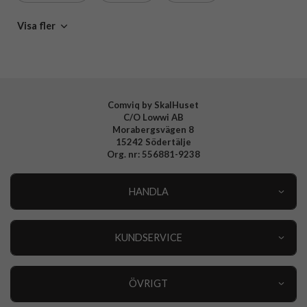
Varumärke
Spigen
MagSafe-kompatibla skal och fodral
Spigen
Visa fler
Tillverkarens art nr
ACS09911
EAN
8800283310405
Comviq by SkalHuset
C/O Lowwi AB
Morabergsvägen 8
15242 Södertälje
Org. nr: 556881-9238
HANDLA
Outlet
Nyheter
KUNDSERVICE
Varumärken
Kundservice
Specialkategorier
90 dagars öppet köp
ÖVRIGT
Köpevillkor