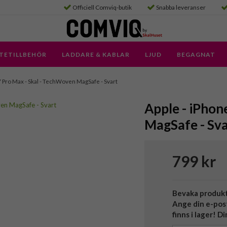
Officiell Comviq-butik
Snabba leveranser
TETILLBEHÖR
LADDARE & KABLAR
LJUD
BEGAGNAT
7 Pro Max - Skal - TechWoven MagSafe - Svart
Apple - iPhon
MagSafe - Sva
799 kr
Bevaka produk
Ange din e-pos
finns i lager! D