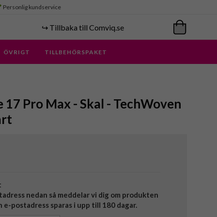
Personlig kundservice
↪️ Tillbaka till Comviq.se
ÖVRIGT
TILLBEHÖRSPAKET
e 17 Pro Max - Skal - TechWoven
rt
t
tadress nedan så meddelar vi dig om produkten
in e-postadress sparas i upp till 180 dagar.