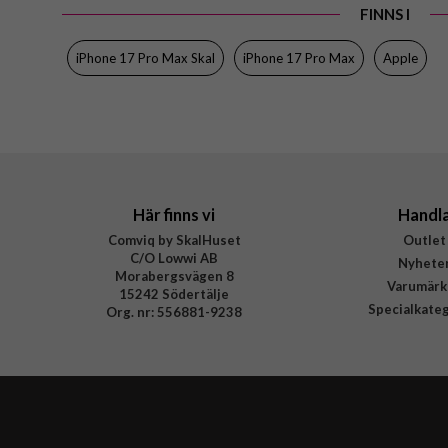
FINNS I
Egenskaper
Färg
iPhone 17 Pro Max Skal
iPhone 17 Pro Max
Apple
Material
Varumärke
Tillverkarens art nr
EAN
Här finns vi
Handl
Comviq by SkalHuset
Outlet
C/O Lowwi AB
Nyhete
Morabergsvägen 8
Varumärk
15242 Södertälje
Specialkate
Org. nr: 556881-9238