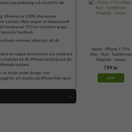
ker personifiering och skydd för din
tyg, tillverkat av 100% återvunnen
rd-vävstol, vilket skapar en dimensionell
ätt texturerad TPU för ett bättre grepp.
responsiv feedback.
rossbody-remmen, vilket gör att du
Apple - iPhone 17 Pro
fodral en magisk fästmoment och snabbare
Max - Skal - TechWoven
ra fodralet på din iPhone och klicka på din
MagSafe - Sienna
tifierade laddare.
799 kr
 av tester under design- och
 byggt för att skydda din iPhone från repor
KÖP
109550
iPhone 17 Pro Max
Skal