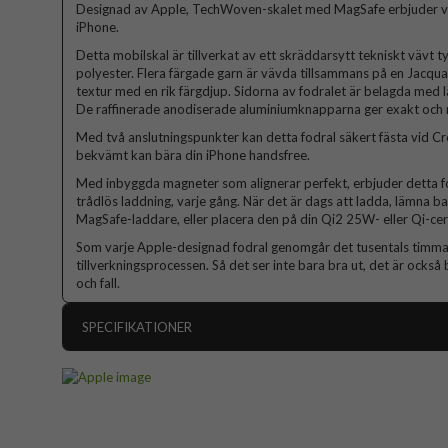
Designad av Apple, TechWoven-skalet med MagSafe erbjuder vac
iPhone.
Detta mobilskal är tillverkat av ett skräddarsytt tekniskt vävt 
polyester. Flera färgade garn är vävda tillsammans på en Jacqua
textur med en rik färgdjup. Sidorna av fodralet är belagda med l
De raffinerade anodiserade aluminiumknapparna ger exakt och 
Med två anslutningspunkter kan detta fodral säkert fästa vid C
bekvämt kan bära din iPhone handsfree.
Med inbyggda magneter som alignerar perfekt, erbjuder detta 
trådlös laddning, varje gång. När det är dags att ladda, lämna ba
MagSafe-laddare, eller placera den på din Qi2 25W- eller Qi-cer
Som varje Apple-designad fodral genomgår det tusentals timmar
tillverkningsprocessen. Så det ser inte bara bra ut, det är också
och fall.
SPECIFIKATIONER
Artikelnummer
Passar till
Produkttyp