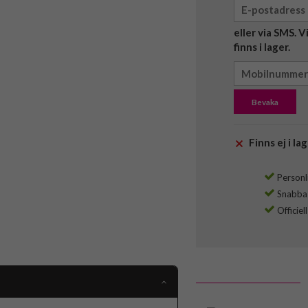
eller via SMS. 
finns i lager.
Bevaka
Finns ej i lag
Personli
Snabba l
Officiel