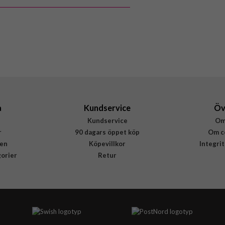
MagSafe-kompatibel
Svart
Återvunnen plast
Apple
MGF84ZM/A
195950663815
a
Kundservice
Öv
Kundservice
Om
r
90 dagars öppet köp
Om c
en
Köpevillkor
Integri
gorier
Retur