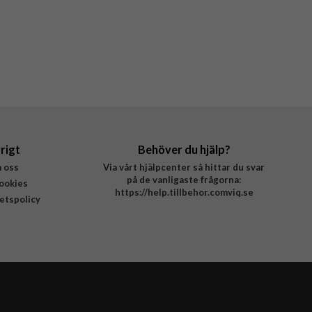
rigt
Behöver du hjälp?
 oss
Via vårt hjälpcenter så hittar du svar
på de vanligaste frågorna:
ookies
https://help.tillbehor.comviq.se
tetspolicy