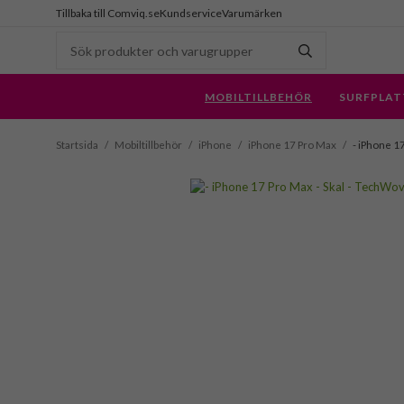
Tillbaka till Comviq.se
Kundservice
Varumärken
MOBILTILLBEHÖR
SURFPLAT
Startsida
/
Mobiltillbehör
/
iPhone
/
iPhone 17 Pro Max
/
- iPhone 1