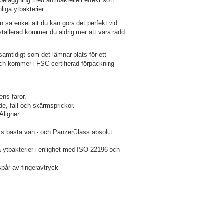
 beläggning med antibakteriell effekt som
liga ytbakterier.
 så enkel att du kan göra det perfekt vid
stallerad kommer du aldrig mer att vara rädd
samtidigt som det lämnar plats för ett
 och kommer i FSC-certifierad förpackning
ens faror.
nde, fall och skärmsprickor.
Aligner
ts bästa vän - och PanzerGlass absolut
ga ytbakterier i enlighet med ISO 22196 och
spår av fingeravtryck