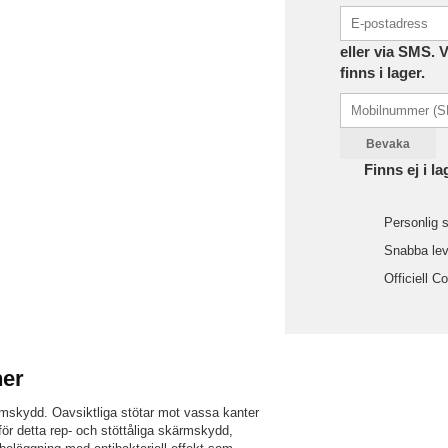
eller via SMS. 
finns i lager.
Bevaka
Finns ej i la
Personlig s
Snabba leve
Officiell C
ner
mskydd. Oavsiktliga stötar mot vassa kanter
 för detta rep- och stöttåliga skärmskydd,