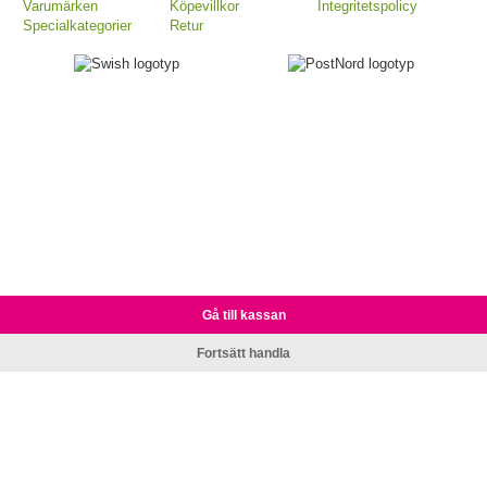
Varumärken
Köpevillkor
Integritetspolicy
Specialkategorier
Retur
Gå till kassan
Fortsätt handla