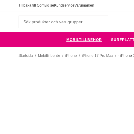
Tillbaka till Comviq.se
Kundservice
Varumärken
MOBILTILLBEHÖR
SURFPLAT
Startsida
/
Mobiltillbehör
/
iPhone
/
iPhone 17 Pro Max
/
- iPhone 