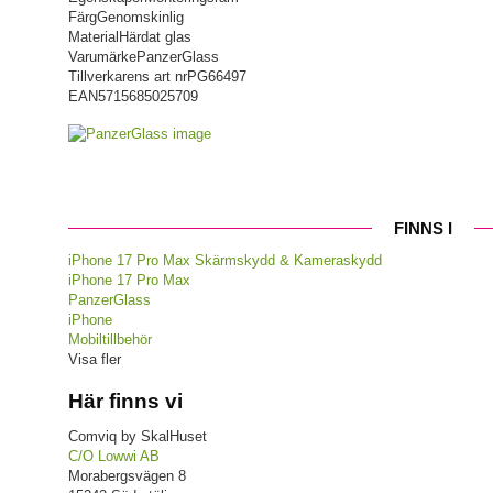
Färg
Genomskinlig
Material
Härdat glas
Varumärke
PanzerGlass
Tillverkarens art nr
PG66497
EAN
5715685025709
FINNS I
iPhone 17 Pro Max Skärmskydd & Kameraskydd
iPhone 17 Pro Max
PanzerGlass
iPhone
Mobiltillbehör
Visa fler
Här finns vi
Comviq by SkalHuset
C/O Lowwi AB
Morabergsvägen 8