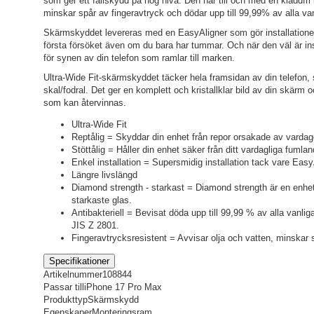
som ger ett fallskydd på hög nivå. Den har till och med en kladdfri
minskar spår av fingeravtryck och dödar upp till 99,99% av alla van
Skärmskyddet levereras med en EasyAligner som gör installationen
första försöket även om du bara har tummar. Och när den väl är in
för synen av din telefon som ramlar till marken.
Ultra-Wide Fit-skärmskyddet täcker hela framsidan av din telefon, 
skal/fodral. Det ger en komplett och kristallklar bild av din skärm
som kan återvinnas.
Ultra-Wide Fit
Reptålig = Skyddar din enhet från repor orsakade av vardag
Stöttålig = Håller din enhet säker från ditt vardagliga fumla
Enkel installation = Supersmidig installation tack vare Easy
Längre livslängd
Diamond strength - starkast = Diamond strength är en enhe
starkaste glas.
Antibakteriell = Bevisat döda upp till 99,99 % av alla vanli
JIS Z 2801.
Fingeravtrycksresistent = Avvisar olja och vatten, minskar 
Specifikationer
Artikelnummer
108844
Passar till
iPhone 17 Pro Max
Produkttyp
Skärmskydd
Egenskaper
Monteringsram