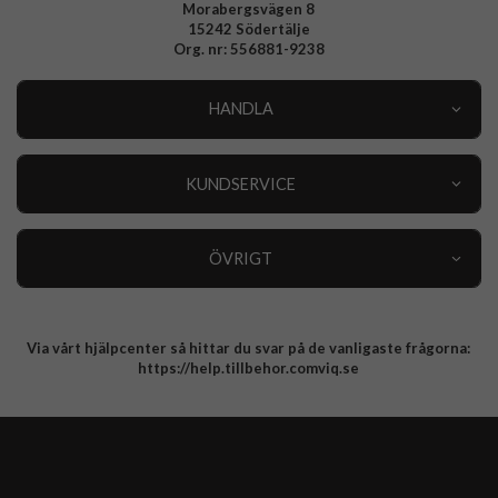
Morabergsvägen 8
15242 Södertälje
Org. nr: 556881-9238
HANDLA
Outlet
Nyheter
KUNDSERVICE
Varumärken
Kundservice
Specialkategorier
90 dagars öppet köp
ÖVRIGT
Köpevillkor
Om oss
Retur
Om cookies
Via vårt hjälpcenter så hittar du svar på de vanligaste frågorna:
Integritetspolicy
https://help.tillbehor.comviq.se