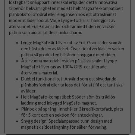
löstagbart snäppbart innerskal erbjuder detta innovativa
tillbehör bekvämligheten med ett helt MagSafe-kompatibelt
plånboksfoliofodral eller elegansen hos ett ultraslimmat
modernt läderfodral. Varje Lynge-fodral är handgjort av
återvunnet Full-Grain läder och får med tiden en vacker
patina som bidrar till dess unika charm.
Lynge MagSafe är tillverkat av Full-Grain läder som är
den bästa delen av lädret. Över tid utvecklas en vacker
patina så produkten blir ännu snyggare med tiden.
Återvunna material: Insidan på själva skalet i Lynge
MagSafe tillverkas av 100% GRS-certifierade
återvunna material.
Dubbel funktionalitet: Använd som ett skyddande
plånboksfodral eller ta loss det för att få ett tunt skal
av läder.
Helt MagSafe-kompatibel: Stöder sömlös trådlös
laddning med inbyggd MagSafe-magnet.
Plånbok på språng: Innehåller 3 kreditkortsfack, plats
för 5 kort och en sektion för anteckningar.
Snygg design: Specialanpassad tunn design med
magnetisk sidostängning för säker förvaring.