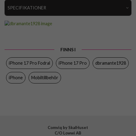
SPECIFIKATIONER
Artikelnummer
109434
Passar till
iPhone 17 Pro
Produkttyp
Fodral
FINNS I
Egenskaper
Kortfack, Löstagbart skal, MagSafe-
kompatibel, RFID-skydd
iPhone 17 Pro Fodral
iPhone 17 Pro
dbramante1928
Färg
Svart
iPhone
Mobiltillbehör
Material
Mjukplast (TPU), Äkta läder
Varumärke
dbramante1928
Tillverkarens art nr
LM63GTBL6625
EAN
5711428066251
Comviq by SkalHuset
C/O Lowwi AB