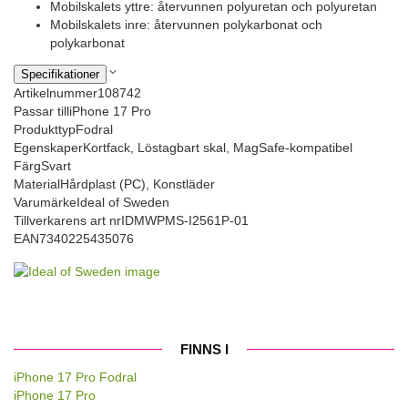
Mobilskalets yttre: återvunnen polyuretan och polyuretan
Mobilskalets inre: återvunnen polykarbonat och
polykarbonat
Specifikationer
Artikelnummer
108742
Passar till
iPhone 17 Pro
Produkttyp
Fodral
Egenskaper
Kortfack, Löstagbart skal, MagSafe-kompatibel
Färg
Svart
Material
Hårdplast (PC), Konstläder
Varumärke
Ideal of Sweden
Tillverkarens art nr
IDMWPMS-I2561P-01
EAN
7340225435076
FINNS I
iPhone 17 Pro Fodral
iPhone 17 Pro