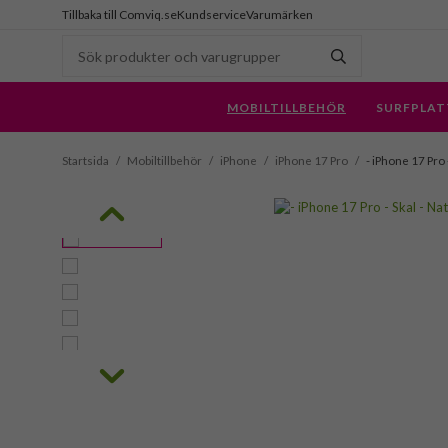
Tillbaka till Comviq.se
Kundservice
Varumärken
MOBILTILLBEHÖR
SURFPLAT
Startsida
/
Mobiltillbehör
/
iPhone
/
iPhone 17 Pro
/
- iPhone 17 Pro 