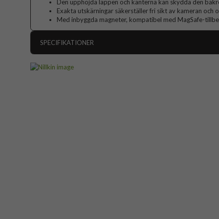
Den upphöjda läppen och kanterna kan skydda den bakr
Exakta utskärningar säkerställer fri sikt av kameran och
Med inbyggda magneter, kompatibel med MagSafe-tillb
SPECIFIKATIONER
Artikelnummer
Passar till
Produkttyp
Egenskaper
Färg
Material
Varumärke
EAN