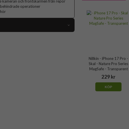
e kameran och frontskärmen från repor
 obehindrade operationer
ehör
112137
iPhone 17 Pro
Skal
Nillkin - iPhone 17 Pro -
Skal - Nature Pro Series
MagSafe-kompatibel
MagSafe - Transparent
Genomskinlig, Svart
229 kr
Hårdplast (PC), Mjukplast (TPU)
KÖP
Nillkin
6902048304826