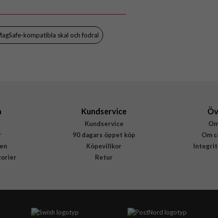
agSafe-kompatibla skal och fodral
a
Kundservice
Öv
Kundservice
Om
r
90 dagars öppet köp
Om c
en
Köpevillkor
Integri
gorier
Retur