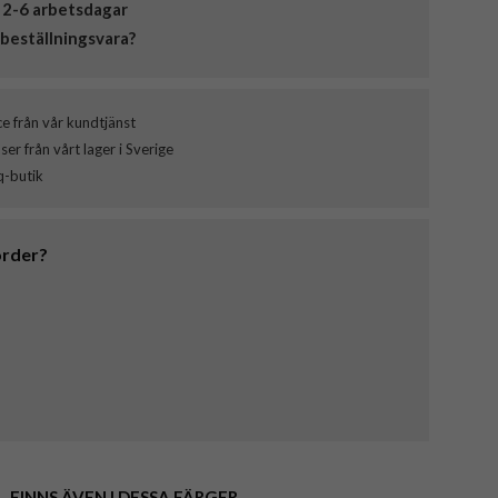
 2-6 arbetsdagar
beställningsvara?
ce från vår kundtjänst
er från vårt lager i Sverige
q-butik
order?
FINNS ÄVEN I DESSA FÄRGER