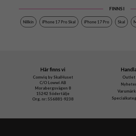
FINNS I
Nillkin
iPhone 17 Pro Skal
iPhone 17 Pro
Skal
M
Här finns vi
Handl
Comviq by SkalHuset
Outlet
C/O Lowwi AB
Nyhete
Morabergsvägen 8
Varumärk
15242 Södertälje
Specialkate
Org. nr: 556881-9238