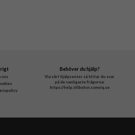
rigt
Behöver du hjälp?
 oss
Via vårt hjälpcenter så hittar du svar
på de vanligaste frågorna:
ookies
https://help.tillbehor.comviq.se
tetspolicy