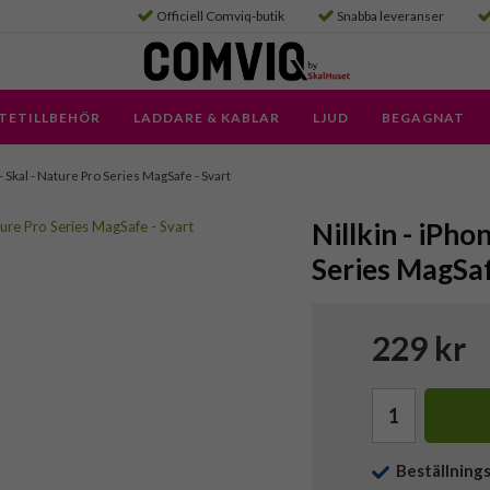
Officiell Comviq-butik
Snabba leveranser
TETILLBEHÖR
LADDARE & KABLAR
LJUD
BEGAGNAT
- Skal - Nature Pro Series MagSafe - Svart
Nillkin - iPho
Series MagSaf
229 kr
Beställning