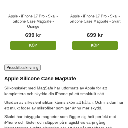
Apple - iPhone 17 Pro - Skal -
Apple - iPhone 17 Pro - Skal -
Silicone Case MagSafe -
Silicone Case MagSafe - Svart
Orange
699 kr
699 kr
KÖP
KÖP
Produktbeskrivning
Apple Silicone Case MagSafe
Silikonskalet med MagSafe har utformats av Apple för att
komplettera och skydda din iPhone på ett smakfullt sätt.
Utsidan av silkeslent silikon känns skön att hålla i. Och insidan har
ett mjukt foder av mikrofiber som ger ännu mer skydd.
Skalet har inbyggda magneter som lägger sig helt perfekt mot
iPhone och fäster och släpper på magiskt vis varje gång.
Magneternas exakta placering gör att det går snabbare och