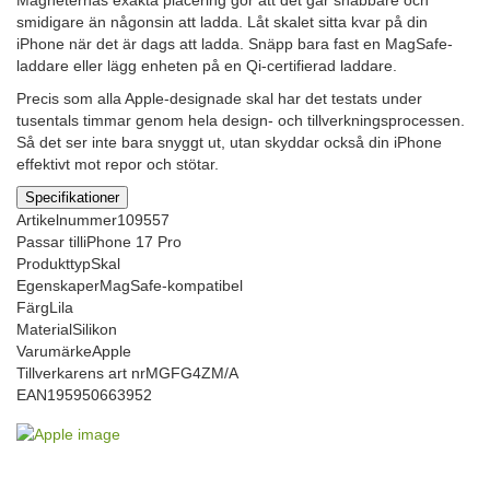
smidigare än någonsin att ladda. Låt skalet sitta kvar på din
iPhone när det är dags att ladda. Snäpp bara fast en MagSafe-
laddare eller lägg enheten på en Qi-certifierad laddare.
Precis som alla Apple-designade skal har det testats under
tusentals timmar genom hela design- och tillverkningsprocessen.
Så det ser inte bara snyggt ut, utan skyddar också din iPhone
effektivt mot repor och stötar.
Specifikationer
Artikelnummer
109557
Passar till
iPhone 17 Pro
Produkttyp
Skal
Egenskaper
MagSafe-kompatibel
Färg
Lila
Material
Silikon
Varumärke
Apple
Tillverkarens art nr
MGFG4ZM/A
EAN
195950663952