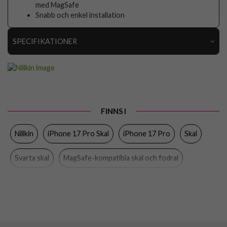
med MagSafe
Snabb och enkel installation
SPECIFIKATIONER
Artikelnummer
112163
Passar till
iPhone 17 Pro
Produkttyp
Skal
FINNS I
Egenskaper
MagSafe-kompatibel
Nillkin
iPhone 17 Pro Skal
iPhone 17 Pro
Skal
Färg
Genomskinlig, Svart
Material
Hårdplast (PC), Mjukplast (TPU)
Svarta skal
MagSafe-kompatibla skal och fodral
Varumärke
Nillkin
EAN
6902048303751