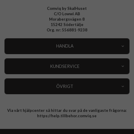
Comviq by SkalHuset
C/O Lowwi AB
Morabergsvägen 8
15242 Södertälje
Org. nr: 556881-9238
HANDLA
Outlet
Nyheter
KUNDSERVICE
Varumärken
Kundservice
Specialkategorier
90 dagars öppet köp
ÖVRIGT
Köpevillkor
Om oss
Retur
Om cookies
Via vårt hjälpcenter så hittar du svar på de vanligaste frågorna:
Integritetspolicy
https://help.tillbehor.comviq.se