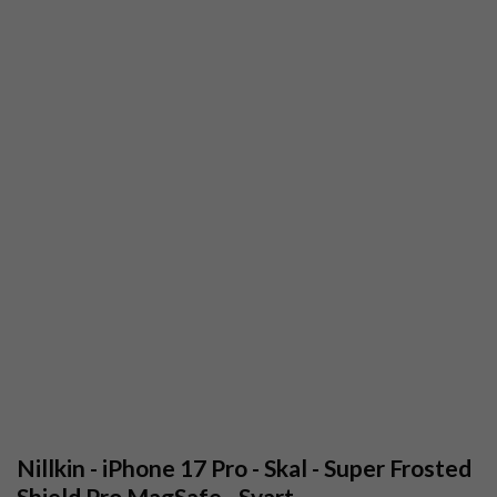
Nillkin - iPhone 17 Pro - Skal - Super Frosted
Shield Pro MagSafe - Svart