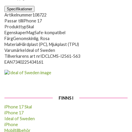
Specifikationer
Artikelnummer
108722
Passar till
iPhone 17
Produkttyp
Skal
Egenskaper
MagSafe-kompatibel
Färg
Genomskinlig, Rosa
Material
Hårdplast (PC), Mjukplast (TPU)
Varumärke
Ideal of Sweden
Tillverkarens art nr
IDCLCMS-I2561-563
EAN
7340225434161
FINNS I
iPhone 17 Skal
iPhone 17
Ideal of Sweden
iPhone
Mobiltillbehör