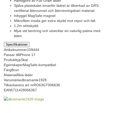
Handgjord av Full Grain läder.
Själva plastskalet innanför lädret är tillverkad av GRS-
certifierat återvunnet och återvinningsbart material.
Inbyggd MagSafe-magnet
Mikrofiber-insida ger extra skydd mot repor och fall.
1,2m stötskydd.
Mjuk vid beröring och utvecklar en naturlig patina med
tiden.
Specifikationer
Artikelnummer
109444
Passar till
iPhone 17
Produkttyp
Skal
Egenskaper
MagSafe-kompatibel
Färg
Brun
Material
Äkta läder
Varumärke
dbramante1928
Tillverkarens art nr
RO63GT006636
EAN
5711428066367