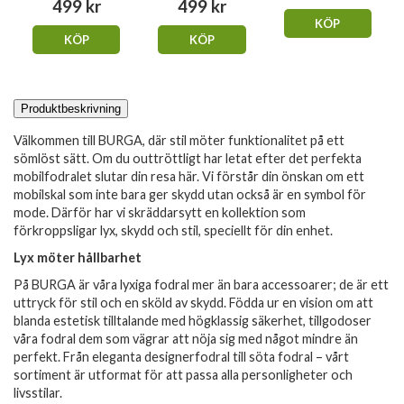
499 kr
499 kr
KÖP
KÖP
KÖP
Produktbeskrivning
Välkommen till BURGA, där stil möter funktionalitet på ett
sömlöst sätt. Om du outtröttligt har letat efter det perfekta
mobilfodralet slutar din resa här. Vi förstår din önskan om ett
mobilskal som inte bara ger skydd utan också är en symbol för
mode. Därför har vi skräddarsytt en kollektion som
förkroppsligar lyx, skydd och stil, speciellt för din enhet.
Lyx möter hållbarhet
På BURGA är våra lyxiga fodral mer än bara accessoarer; de är ett
uttryck för stil och en sköld av skydd. Födda ur en vision om att
blanda estetisk tilltalande med högklassig säkerhet, tillgodoser
våra fodral dem som vägrar att nöja sig med något mindre än
perfekt. Från eleganta designerfodral till söta fodral – vårt
sortiment är utformat för att passa alla personligheter och
livsstilar.