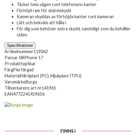
Täcker hela vägen runt telefonens kanter
Förhöjd ram för skärmskydd
Kameran skyddas av förhöjda kanter runt kameran
Lätt och bekväm att hålla i
För dig som behöver extra skydd, samtidigt som du behåller
stilen
Specifikationer
Artikelnummer
119062
Passar till
iPhone 17
Produkttyp
Skal
Färg
Flerfärgad
Material
Hårdplast (PC), Mjukplast (TPU)
Varumärke
Burga
Tillverkarens art nr
141965
EAN
4772241419656
FINNS I