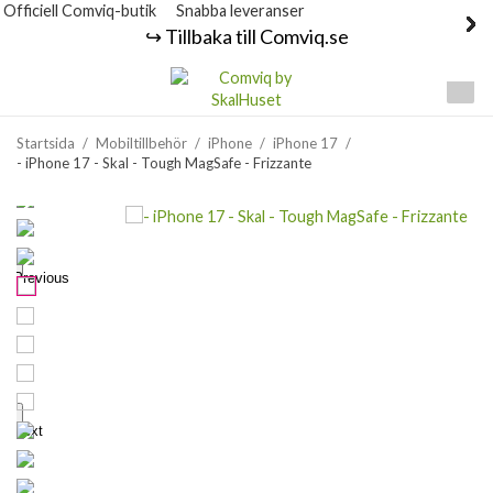
Officiell Comviq-butik
Snabba leveranser
↪️ Tillbaka till Comviq.se
Startsida
/
Mobiltillbehör
/
iPhone
/
iPhone 17
/
- iPhone 17 - Skal - Tough MagSafe - Frizzante
Previous
Next