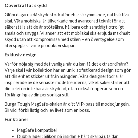
Oöverträffat skydd
Glöm dagarna då skyddsfodral innebar skrymmande, oattraktiva
skal. Våra mobilskal är tillverkade med avancerad teknik för att
säkerställa att de är stötsäkra, hållbara och samtidigt otroligt
smala och snygga. Vi anser att ett mobilskal ska erbjuda maximalt
skydd utan att kompromissa med stilen – en övertygelse som
återspeglas i varje produkt vi skapar.
Exklusiv design
Varför nöja sig med det vanliga när du kan få det extraordinära?
Varje skal i vår kollektion har en unik, sofistikerad design som gör
att din enhet sticker ut från mängden. Våra designerfodral är
inspirerade av de senaste modetrenderna, vilket säkerställer att
din telefon inte bara är skyddad, utan också fungerar som en
förlängning av din personliga stil.
Burga Tough MagSafe-skalen är ditt VIP-pass till modedjungeln.
Bli vild, förbli listig och lev livet som en boss.
Funktioner
MagSafe kompatibel
Dubbla lager: Silikon på insidan + hårt skal på utsidan