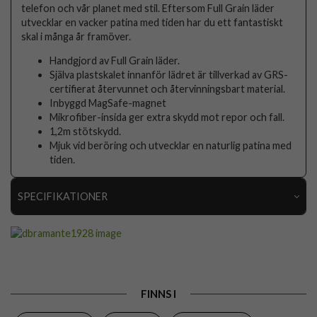
telefon och vår planet med stil. Eftersom Full Grain läder
utvecklar en vacker patina med tiden har du ett fantastiskt
skal i många år framöver.
Handgjord av Full Grain läder.
Själva plastskalet innanför lädret är tillverkad av GRS-
certifierat återvunnet och återvinningsbart material.
Inbyggd MagSafe-magnet
Mikrofiber-insida ger extra skydd mot repor och fall.
1,2m stötskydd.
Mjuk vid beröring och utvecklar en naturlig patina med
tiden.
SPECIFIKATIONER
Artikelnummer
109442
Passar till
iPhone Air
Produkttyp
Skal
FINNS I
Egenskaper
MagSafe-kompatibel