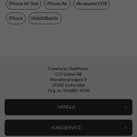
iPhone Air Skal
iPhone Air
dbramante1928
Färg
Svart
Material
Äkta läder
iPhone
Mobiltillbehör
Varumärke
dbramante1928
Tillverkarens art nr
RO66GTBL6634
EAN
5711428066343
Comviq by SkalHuset
C/O Lowwi AB
Morabergsvägen 8
15242 Södertälje
Org. nr: 556881-9238
HANDLA
Outlet
Nyheter
KUNDSERVICE
Varumärken