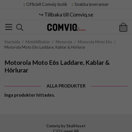
Officiell Comviq-butik
Snabba leveranser
↪️ Tillbaka till Comviq.se
Startsida
/
Mobiltillbehör
/
Motorola
/
Motorola Moto E6s
/
Motorola Moto E6s Laddare, Kablar & Hörlurar
Motorola Moto E6s Laddare, Kablar &
Hörlurar
ALLA PRODUKTER
Inga produkter hittades.
Comviq by SkalHuset
C/O Lowwi AB