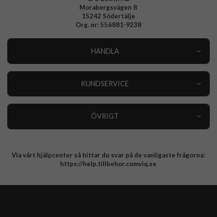
Morabergsvägen 8
15242 Södertälje
Org. nr: 556881-9238
HANDLA
Outlet
Nyheter
KUNDSERVICE
Varumärken
Kundservice
Specialkategorier
90 dagars öppet köp
ÖVRIGT
Köpevillkor
Om oss
Retur
Om cookies
Via vårt hjälpcenter så hittar du svar på de vanligaste frågorna:
Integritetspolicy
https://help.tillbehor.comviq.se