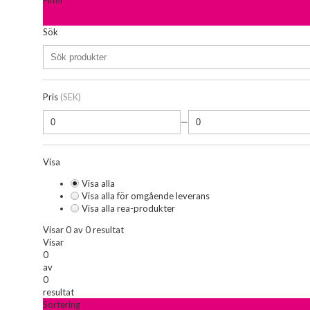
Filter
Sök
Pris
(SEK)
—
Visa
Visa alla
Visa alla för omgående leverans
Visa alla rea-produkter
Visar 0 av 0 resultat
Visar
0
av
0
resultat
Sortering