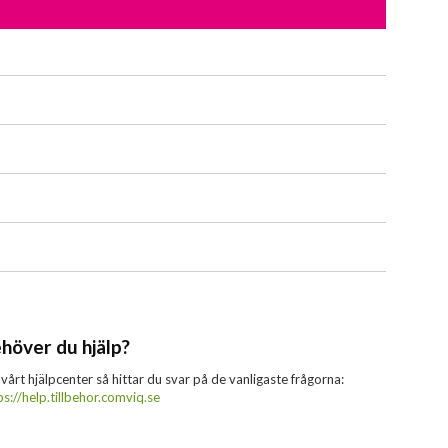
höver du hjälp?
 vårt hjälpcenter så hittar du svar på de vanligaste frågorna:
ps://help.tillbehor.comviq.se