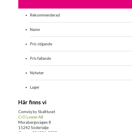
Rekommenderad
Namn
Pris stigande
Pris fallande
Nyheter
Lager
Här finns vi
Comviq by SkalHuset
C/O Lowwi AB
Morabergsvägen 8
15242 Södertälje