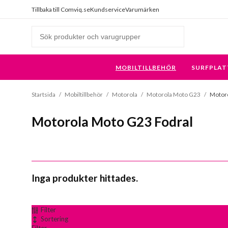
Tillbaka till Comviq.se
Kundservice
Varumärken
MOBILTILLBEHÖR
SURFPLAT
Startsida
/
Mobiltillbehör
/
Motorola
/
Motorola Moto G23
/
Motoro
Motorola Moto G23 Fodral
Inga produkter hittades.
Filter
Sortering