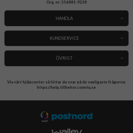
Org. nr: 556881-9238
HANDLA
Outlet
Nyheter
KUNDSERVICE
Varumärken
Kundservice
Specialkategorier
90 dagars öppet köp
ÖVRIGT
Köpevillkor
Om oss
Retur
Om cookies
Via vårt hjälpcenter så hittar du svar på de vanligaste frågorna:
Integritetspolicy
https://help.tillbehor.comviq.se