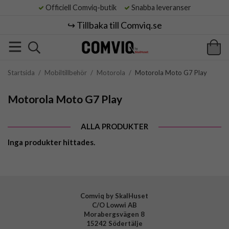
Officiell Comviq-butik
Snabba leveranser
↪️ Tillbaka till Comviq.se
Startsida
/
Mobiltillbehör
/
Motorola
/
Motorola Moto G7 Play
Motorola Moto G7 Play
ALLA PRODUKTER
Inga produkter hittades.
Comviq by SkalHuset
C/O Lowwi AB
Morabergsvägen 8
15242 Södertälje